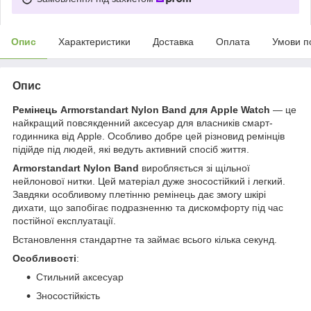
Опис
Характеристики
Доставка
Оплата
Умови п
Опис
Ремінець Armorstandart Nylon Band для Apple Watch
— це
найкращий повсякденний аксесуар для власників смарт-
годинника від Apple. Особливо добре цей різновид ремінців
підійде під людей, які ведуть активний спосіб життя.
Armorstandart Nylon Band
виробляється зі щільної
нейлонової нитки. Цей матеріал дуже зносостійкий і легкий.
Завдяки особливому плетінню ремінець дає змогу шкірі
дихати, що запобігає подразненню та дискомфорту під час
постійної експлуатації.
Встановлення стандартне та займає всього кілька секунд.
Особливості
:
Стильний аксесуар
Зносостійкість