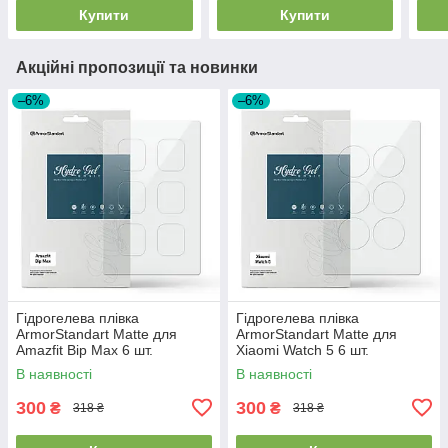
Купити
Купити
Акційні пропозиції та новинки
–6%
–6%
Гідрогелева плівка
Гідрогелева плівка
ArmorStandart Matte для
ArmorStandart Matte для
Amazfit Bip Max 6 шт.
Xiaomi Watch 5 6 шт.
(ARM92793)
(ARM92792)
В наявності
В наявності
300
300
₴
₴
318 ₴
318 ₴