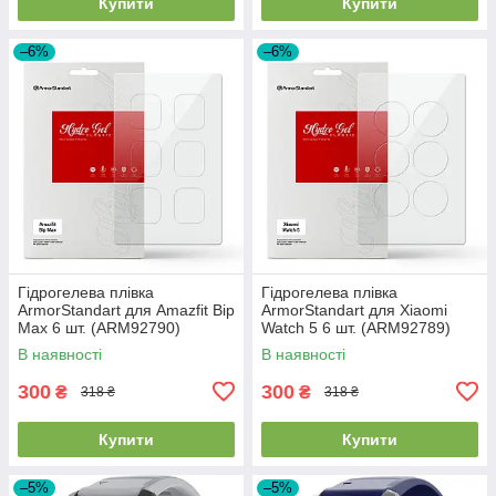
Купити
Купити
–6%
–6%
Гідрогелева плівка
Гідрогелева плівка
ArmorStandart для Amazfit Bip
ArmorStandart для Xiaomi
Max 6 шт. (ARM92790)
Watch 5 6 шт. (ARM92789)
В наявності
В наявності
300
300
₴
₴
318 ₴
318 ₴
Купити
Купити
–5%
–5%