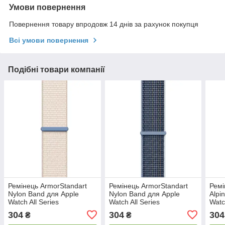
Умови повернення
Повернення товару впродовж 14 днів за рахунок покупця
Всі умови повернення
Подібні товари компанії
Ремінець ArmorStandart
Ремінець ArmorStandart
Ремі
Nylon Band для Apple
Nylon Band для Apple
Alpi
Watch All Series
Watch All Series
Watc
42/44/45/49mm Starlight
42/44/45/49mm Storm Blue
mm D
304
304
304
₴
₴
(ARM74220)
(ARM74221)