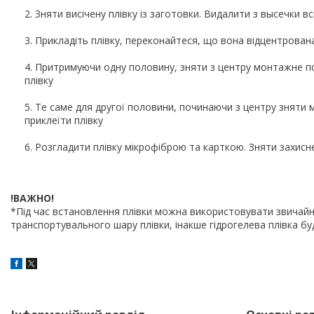
Зняти висічену плівку із заготовки. Видалити з
высечки
вс
Прикладіть плівку, переконайтеся, що вона відцентрована
Притримуючи одну половину, зняти з центру монтажне п
плівку
Те саме для другої половини, починаючи з центру знят
приклеїти плівку
Розгладити плівку мікрофіброю та карткою. Зняти захисн
!ВАЖНО!
*Під час встановлення плівки можна використовувати звичайн
транспортувального шару плівки, інакше гідрогелева плівка б