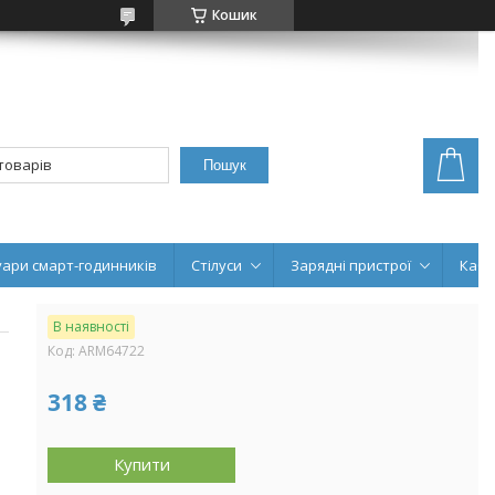
Кошик
Пошук
уари смарт-годинників
Стілуси
Зарядні пристрої
Кабе
В наявності
Код:
ARM64722
318 ₴
Купити