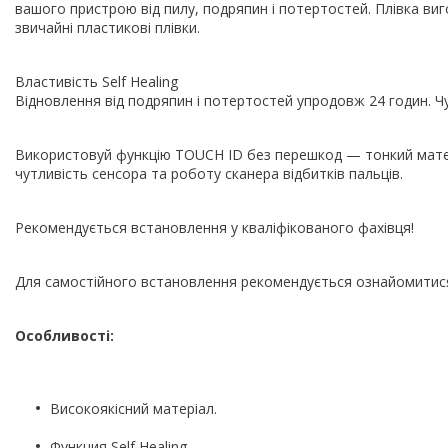
вашого пристрою від пилу, подряпин і потертостей. Плівка виг
звичайні пластикові плівки.
Властивість Self Healing
Відновлення від подряпин і потертостей упродовж 24 годин. Чу
Використовуй функцію TOUCH ID без перешкод — тонкий матері
чутливість сенсора та роботу сканера відбитків пальців.
Рекомендується встановлення у кваліфікованого фахівця!
Для самостійного встановлення рекомендується ознайомитися 
Особливості:
Високоякісний матеріал.
Функция Self Healing.