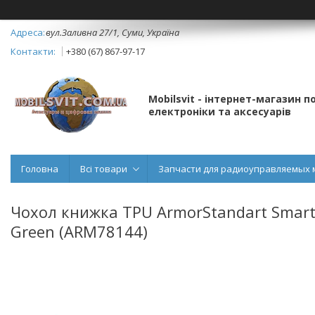
вул.Заливна 27/1, Суми, Україна
+380 (67) 867-97-17
Mobilsvit - інтернет-магазин 
електроніки та аксесуарів
Головна
Всі товари
Запчасти для радиоуправляемых 
Чохол книжка TPU ArmorStandart Smart C
Green (ARM78144)