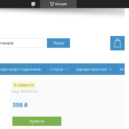
Кошик
Пошук
уари смарт-годинників
Стілуси
Зарядні пристрої
Кабе
В наявності
Код:
ARM78144
398 ₴
Купити