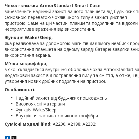
Чехол-книжка ArmorStandart Smart Case
забезпечить надійний захист вашого планшета від будь-яких т
Основною перевагою чохлів цього типу є захист дисплея
пристрою. Саме на цій частині планшета подряпини та відкол
несприятливе враження від використання.
Функція Wake/Sleep
,
яка реалізована за допомогою магнітів дає змогу неабияк пр
використання планшета на одному заряді батареї завдяки зн
використання екрана.
М'яка мікрофібра
,
з якої складається внутрішня оболонка чохла ArmorStandart з
додатковий захист від потрапляння пилу та сміття, а отже, і ві
утворення нових дрібних подряпин на пристрої.
Особливості:
Надійний захист від будь-яких пошкоджень
Високоякісні матеріали
Функція Wake/Sleep
Внутрішня частина з м'якої мікрофібри
Сумісні моделі iPad:
A2200; A2198; A2232;