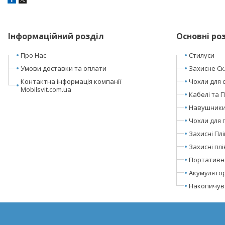
Інформаційний розділ
Основні ро
Про Нас
Стилуси
Умови доставки та оплати
Захисне Ск
Контактна інформація компанії
Чохли для 
Mobilsvit.com.ua
Кабелі та 
Навушники 
Чохли для 
Захисні Пл
Захисні пл
Портативн
Акумулято
Накопичува