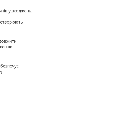
ипів ушкоджень.
и створюють
одовжити
иженню
абезпечує
д