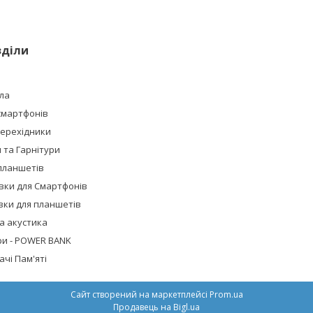
зділи
ла
смартфонів
Перехідники
та Гарнітури
планшетів
івки для Смартфонів
івки для планшетів
а акустика
ри - POWER BANK
чі Пам'яті
Сайт створений на маркетплейсі
Prom.ua
Продавець на Bigl.ua