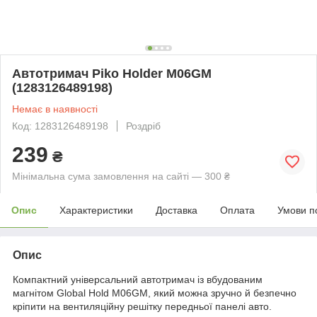
Автотримач Piko Holder M06GM
(1283126489198)
Немає в наявності
Код: 1283126489198
Роздріб
239
₴
Мінімальна сума замовлення на сайті — 300 ₴
Опис
Характеристики
Доставка
Оплата
Умови п
Опис
Компактний універсальний автотримач із вбудованим
магнітом Global Hold M06GM, який можна зручно й безпечно
кріпити на вентиляційну решітку передньої панелі авто.