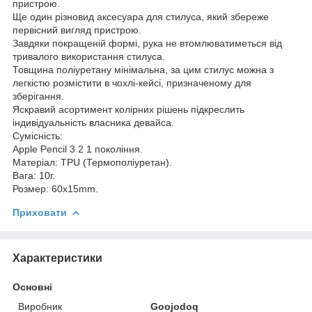
пристрою.
Ще один різновид аксесуара для стилуса, який збереже
первісний вигляд пристрою.
Завдяки покращеній формі, рука не втомлюватиметься від
тривалого використання стилуса.
Товщина поліуретану мінімальна, за цим стилус можна з
легкістю розмістити в чохлі-кейсі, призначеному для
зберігання.
Яскравий асортимент колірних рішень підкреслить
індивідуальність власника девайса.
Сумісність:
Apple Pencil 3 2 1 покоління.
Матеріал: TPU (Термополіуретан).
Вага: 10г.
Розмер: 60x15mm.
Приховати
Характеристики
Основні
Виробник
Goojodoq