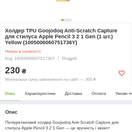
Холдер TPU Goojodoq Anti-Scratch Capture
для стилуса Apple Pencil 3 2 1 Gen (1 шт.)
Yellow (1005006060751736Y)
Немає в наявності
Код: 1005006060751736Y
Роздріб
230
₴
Мінімальна сума замовлення на сайті — 300 ₴
Опис
Характеристики
Доставка
Оплата
Умови п
Опис
Поліуретановий холдер Goojodoq Anti-Scratch Capture для
стилуса Apple Pencil 3 2 1 Gen — це зручність і захист