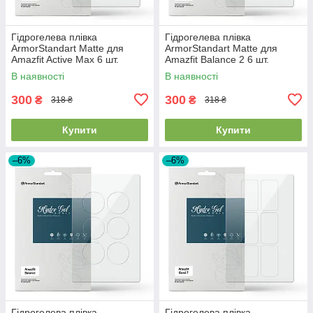
Гідрогелева плівка
Гідрогелева плівка
ArmorStandart Matte для
ArmorStandart Matte для
Amazfit Active Max 6 шт.
Amazfit Balance 2 6 шт.
(ARM91949)
(ARM91950)
В наявності
В наявності
300
300
₴
₴
318 ₴
318 ₴
Купити
Купити
–6%
–6%
Гідрогелева плівка
Гідрогелева плівка