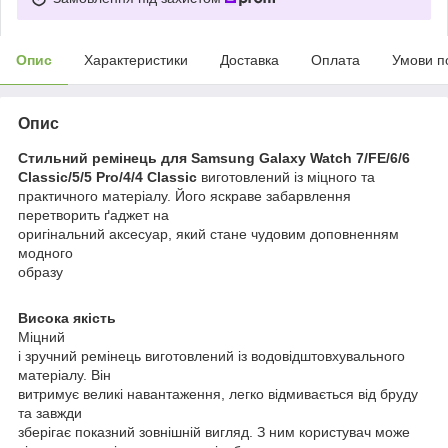
Опис
Характеристики
Доставка
Оплата
Умови п
Опис
Стильний ремінець для Samsung Galaxy Watch 7/FE/6/6
Classic/5/5 Pro/4/4 Classic
виготовлений із міцного та
практичного матеріалу. Його яскраве забарвлення
перетворить ґаджет на
оригінальний аксесуар, який стане чудовим доповненням
модного
образу
Висока якість
Міцний
і зручний ремінець виготовлений із водовідштовхувального
матеріалу. Він
витримує великі навантаження, легко відмивається від бруду
та завжди
зберігає показний зовнішній вигляд. З ним користувач може