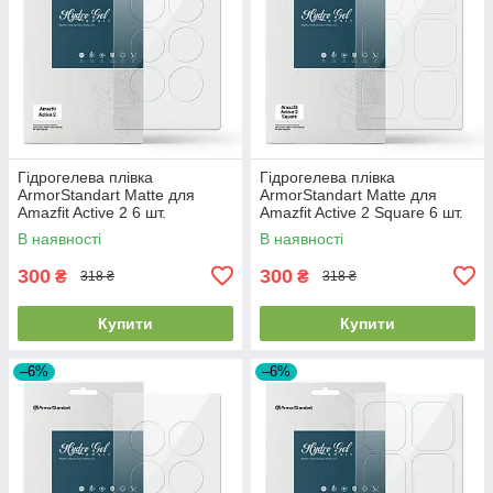
Гідрогелева плівка
Гідрогелева плівка
ArmorStandart Matte для
ArmorStandart Matte для
Amazfit Active 2 6 шт.
Amazfit Active 2 Square 6 шт.
(ARM91945)
(ARM91946)
В наявності
В наявності
300
300
₴
₴
318 ₴
318 ₴
Купити
Купити
–6%
–6%