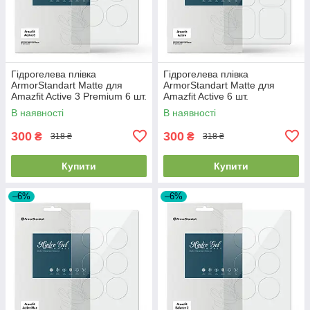
Гідрогелева плівка
Гідрогелева плівка
ArmorStandart Matte для
ArmorStandart Matte для
Amazfit Active 3 Premium 6 шт.
Amazfit Active 6 шт.
(ARM91947)
(ARM91948)
В наявності
В наявності
300
300
₴
₴
318 ₴
318 ₴
Купити
Купити
–6%
–6%