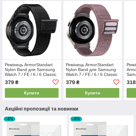
Ремінець ArmorStandart
Ремінець ArmorStandart
Ремі
Nylon Band для Samsung
Nylon Band для Samsung
Armo
Watch 7 / FE / 6 / 6 Classic
Watch 7 / FE / 6 / 6 Classic
Sams
/ 5 / 5 Pro / 4 / 4 Classic
/ 5 / 5 Pro / 4 / 4 Classic
Clas
379
379
318
₴
₴
Black (ARM86847)
Dusty Rose (ARM86849)
Blac
Купити
Купити
Акційні пропозиції та новинки
–6%
–6%