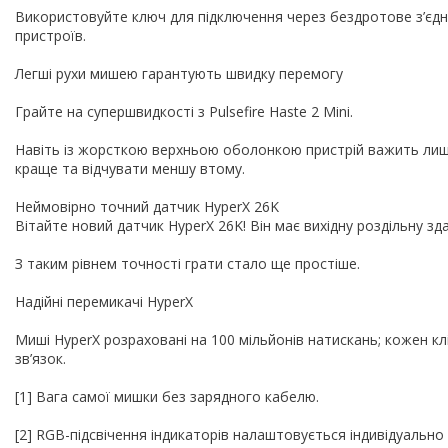
Використовуйте ключ для підключення через бездротове з’єдна
пристроїв.
Легші рухи мишею гарантують швидку перемогу
Грайте на супершвидкості з Pulsefire Haste 2 Mini.
Навіть із жорсткою верхньою оболонкою пристрій важить лише
краще та відчувати меншу втому.
Неймовірно точний датчик HyperX 26K
Вітайте новий датчик HyperX 26K! Він має вихідну роздільну зд
З таким рівнем точності грати стало ще простіше.
Надійні перемикачі HyperX
Миші HyperX розраховані на 100 мільйонів натискань; кожен кл
зв’язок.
[1] Вага самої мишки без зарядного кабелю.
[2] RGB-підсвічення індикаторів налаштовується індивідуаль