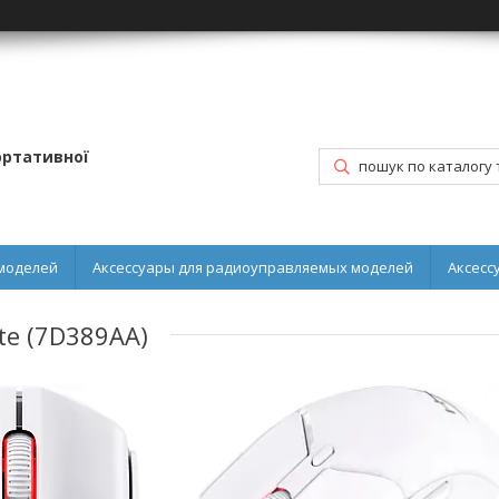
портативної
моделей
Аксессуары для радиоуправляемых моделей
Аксесс
te (7D389AA)