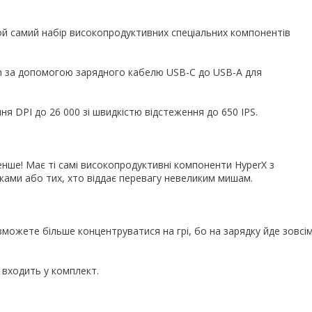
 той самий набір високопродуктивних спеціальних компонентів
th за допомогою зарядного кабелю USB-C до USB-A для
я DPI до 26 000 зі швидкістю відстеження до 650 IPS.
 менше! Має ті самі високопродуктивні компоненти HyperX з
ками або тих, хто віддає перевагу невеликим мишам.
зможете більше концентруватися на грі, бо на зарядку йде зовсі
 входить у комплект.