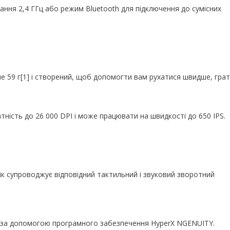
ння 2,4 ГГц або режим Bluetooth для підключення до сумісних
 59 г[1] і створений, щоб допомогти вам рухатися швидше, гра
атність до 26 000 DPI і може працювати на швидкості до 650 IPS.
ік супроводжує відповідний тактильний і звуковий зворотний
но за допомогою програмного забезпечення HyperX NGENUITY.