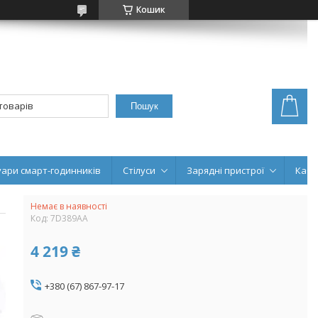
Кошик
Пошук
уари смарт-годинників
Стілуси
Зарядні пристрої
Кабе
Немає в наявності
Код:
7D389AA
4 219 ₴
+380 (67) 867-97-17