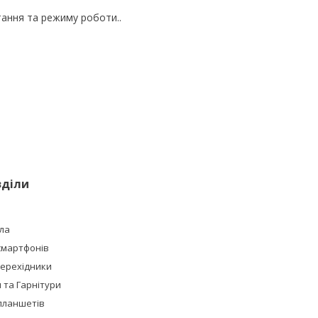
тання та режиму роботи..
зділи
ла
смартфонів
Перехідники
та Гарнітури
планшетів