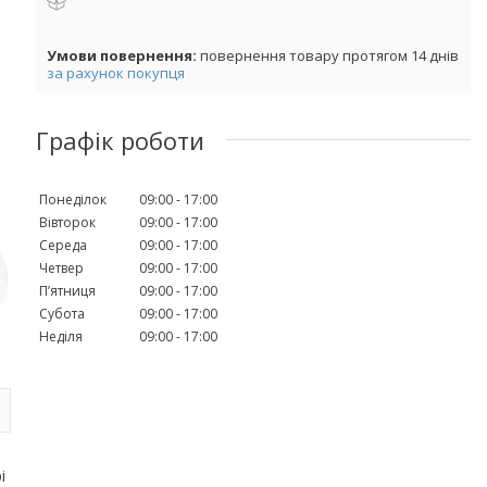
повернення товару протягом 14 днів
за рахунок покупця
Графік роботи
Понеділок
09:00
17:00
Вівторок
09:00
17:00
Середа
09:00
17:00
Четвер
09:00
17:00
Пʼятниця
09:00
17:00
Субота
09:00
17:00
Неділя
09:00
17:00
і