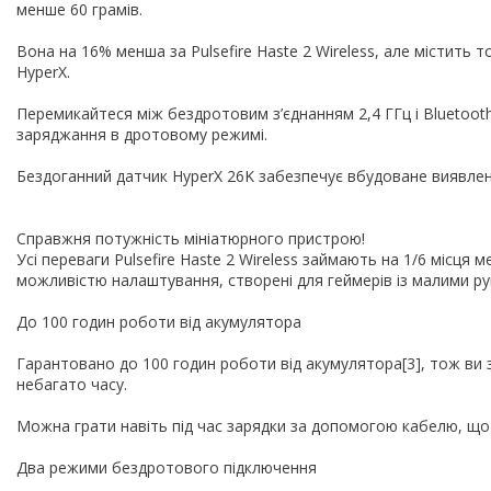
менше 60 грамів.
Вона на 16% менша за Pulsefire Haste 2 Wireless, але містить
HyperX.
Перемикайтеся між бездротовим з’єднанням 2,4 ГГц і Bluetoo
заряджання в дротовому режимі.
Бездоганний датчик HyperX 26K забезпечує вбудоване виявленн
Справжня потужність мініатюрного пристрою!
Усі переваги Pulsefire Haste 2 Wireless займають на 1/6 місця
можливістю налаштування, створені для геймерів із малими ру
До 100 годин роботи від акумулятора
Гарантовано до 100 годин роботи від акумулятора[3], тож ви 
небагато часу.
Можна грати навіть під час зарядки за допомогою кабелю, що
Два режими бездротового підключення