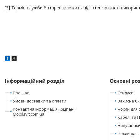
[3] Термін служби батареї залежить від інтенсивності викорис
Інформаційний розділ
Основні ро
Про Нас
Стилуси
Умови доставки та оплати
Захисне Ск
Контактна інформація компанії
Чохли для 
Mobilsvit.com.ua
Кабелі та 
Навушники 
Чохли для 