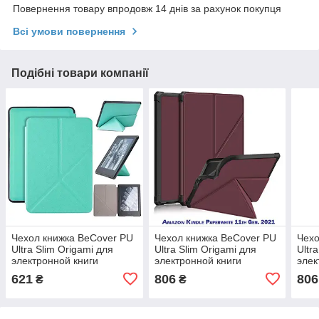
Повернення товару впродовж 14 днів за рахунок покупця
Всі умови повернення
Подібні товари компанії
Чехол книжка BeCover PU
Чехол книжка BeCover PU
Чехо
Ultra Slim Origami для
Ultra Slim Origami для
Ultr
электронной книги
электронной книги
элек
Amazon Kindle 11th Gen.
Amazon Kindle Paperwhite
Amaz
621
806
806
₴
₴
2022 6" Mint (708860)
11th Gen. 2021 Red
11th