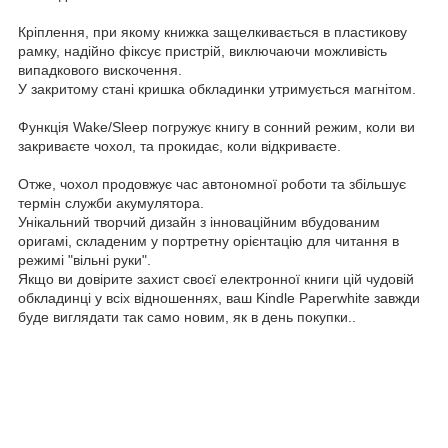
Кріплення, при якому книжка защелкивається в пластикову
рамку, надійно фіксує пристрій, виключаючи можливість
випадкового вискочення.
У закритому стані кришка обкладинки утримується магнітом.
Функція Wake/Sleep погружує книгу в сонний режим, коли ви
закриваєте чохол, та прокидає, коли відкриваєте.
Отже, чохол продовжує час автономної роботи та збільшує
термін служби акумулятора.
Унікальний творчий дизайн з інноваційним вбудованим
оригамі, складеним у портретну орієнтацію для читання в
режимі "вільні руки".
Якщо ви довірите захист своєї електронної книги цій чудовій
обкладинці у всіх відношеннях, ваш Kindle Paperwhite завжди
буде виглядати так само новим, як в день покупки..