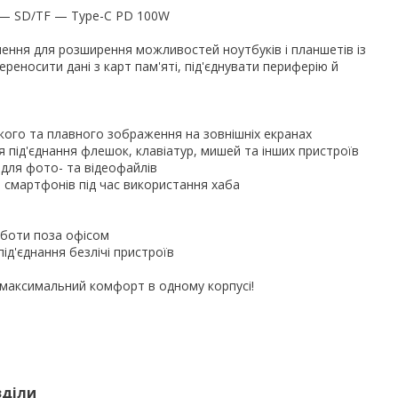
0 — SD/TF — Type-C PD 100W
шення для розширення можливостей ноутбуків і планшетів із
ереносити дані з карт пам'яті, під'єднувати периферію й
кого та плавного зображення на зовнішніх екранах
я під'єднання флешок, клавіатур, мишей та інших пристроїв
 для фото- та відеофайлів
 смартфонів під час використання хаба
роботи поза офісом
ід'єднання безлічі пристроїв
 максимальний комфорт в одному корпусі!
зділи