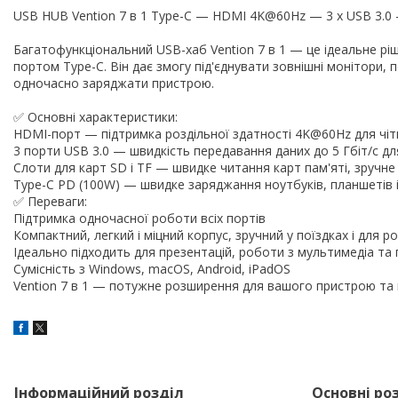
USB HUB Vention 7 в 1 Type-C — HDMI 4K@60Hz — 3 x USB 3.
Багатофункціональний USB-хаб Vention 7 в 1 — це ідеальне рі
портом Type-C. Він дає змогу під'єднувати зовнішні монітори, п
одночасно заряджати пристрою.
✅ Основні характеристики:
HDMI-порт — підтримка роздільної здатності 4K@60Hz для чіт
3 порти USB 3.0 — швидкість передавання даних до 5 Гбіт/с дл
Слоти для карт SD і TF — швидке читання карт пам'яті, зручне
Type-C PD (100W) — швидке заряджання ноутбуків, планшетів і
✅ Переваги:
Підтримка одночасної роботи всіх портів
Компактний, легкий і міцний корпус, зручний у поїздках і для 
Ідеально підходить для презентацій, роботи з мультимедіа та п
Сумісність з Windows, macOS, Android, iPadOS
Vention 7 в 1 — потужне розширення для вашого пристрою та
Інформаційний розділ
Основні ро