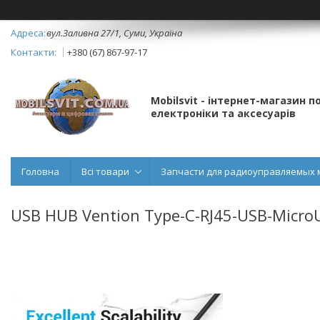
вул.Заливна 27/1, Суми, Україна
+380 (67) 867-97-17
Mobilsvit - інтернет-магазин 
електроніки та аксесуарів
Головна
Всі товари
Запчасти для радиоуправляемых 
USB HUB Vention Type-C-RJ45-USB-Micro