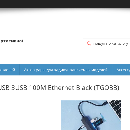
портативної
моделей
Аксессуары для радиоуправляемых моделей
Аксесс
USB 3USB 100M Ethernet Black (TGOBB)