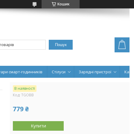
Кошик
Пошук
уари смарт-годинників
Стілуси
Зарядні пристрої
Кабе
В наявності
Код:
TGOBB
779 ₴
Купити