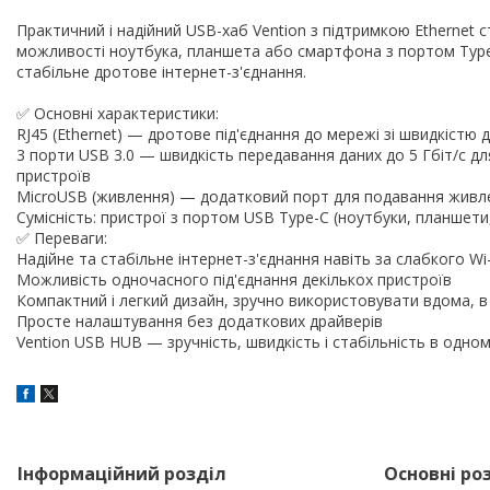
Практичний і надійний USB-хаб Vention з підтримкою Ethernet
можливості ноутбука, планшета або смартфона з портом Type-
стабільне дротове інтернет-з'єднання.
✅ Основні характеристики:
RJ45 (Ethernet) — дротове під'єднання до мережі зі швидкістю 
3 порти USB 3.0 — швидкість передавання даних до 5 Гбіт/с дл
пристроїв
MicroUSB (живлення) — додатковий порт для подавання живлен
Сумісність: пристрої з портом USB Type-C (ноутбуки, планшет
✅ Переваги:
Надійне та стабільне інтернет-з'єднання навіть за слабкого Wi-
Можливість одночасного під'єднання декількох пристроїв
Компактний і легкий дизайн, зручно використовувати вдома, в 
Просте налаштування без додаткових драйверів
Vention USB HUB — зручність, швидкість і стабільність в одном
Інформаційний розділ
Основні ро