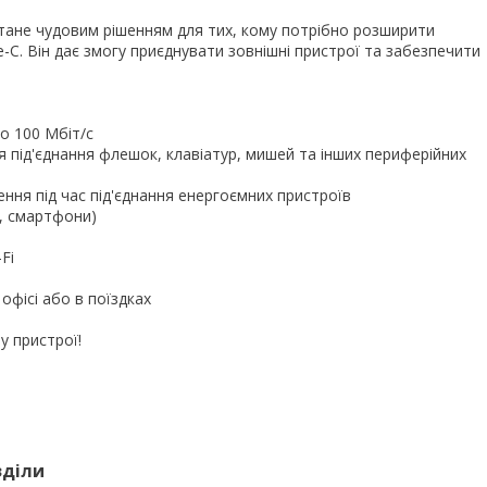
 стане чудовим рішенням для тих, кому потрібно розширити
C. Він дає змогу приєднувати зовнішні пристрої та забезпечити
до 100 Мбіт/с
я під'єднання флешок, клавіатур, мишей та інших периферійних
ня під час під'єднання енергоємних пристроїв
и, смартфони)
Fi
офісі або в поїздках
у пристрої!
зділи