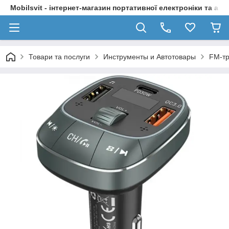
Mobilsvit - інтернет-магазин портативної електроніки та акс
Товари та послуги
Инструменты и Автотовары
FM-т