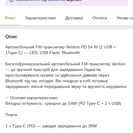
Опис
Характеристики
Доставка
Оплата
Умови п
Опис
Автомобільний FM-трансмітер Vention PD 54 W (2 USB +
1Type-C) — LED, USB Flash, Bluetooth
Багатофункціональний автомобільний FM-трансмітер Vention
— це зручний пристрій для заряджання ґаджетів,
прослуховування музики та здійснення дзвінків через
Bluetooth під час поїздки. Він поєднує в собі потужне
заряджання, якісне передавання звуку та зручність керування.
✅ Основні характеристики:
Вихідна потужність: сумарно до 54W (PD Type-C + 2 x USB)
Порти:
1 x Type-C (PD) — швидке заряджання до 36W