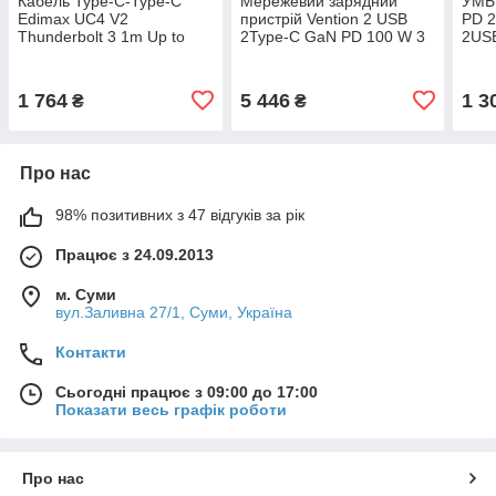
Кабель Type-C-Type-C
Мережевий зарядний
УМБ
Edimax UC4 V2
пристрій Vention 2 USB
PD 2
Thunderbolt 3 1m Up to
2Type-C GaN PD 100 W 3
2USB
100W 20V 5A Max Black
A PPS PD3.0+QC 3.0 Black
Whit
(UC4-010TB)
(FBSBG-EU)
1 764
5 446
1 3
₴
₴
Про нас
98% позитивних з 47 відгуків за рік
Працює з 24.09.2013
м. Суми
вул.Заливна 27/1, Суми, Україна
Контакти
Сьогодні працює з 09:00 до 17:00
Показати весь графік роботи
Про нас