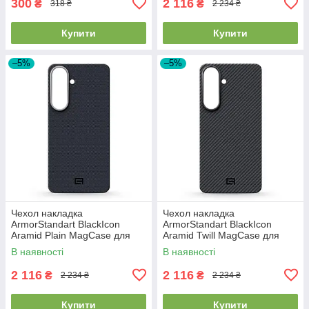
300
2 116
₴
₴
318 ₴
2 234 ₴
Купити
Купити
–5%
–5%
Чехол накладка
Чехол накладка
ArmorStandart BlackIcon
ArmorStandart BlackIcon
Aramid Plain MagCase для
Aramid Twill MagCase для
Samsung S26 Plus Black
Samsung S26 Plus Black
В наявності
В наявності
(ARM90165)
(ARM90146)
2 116
2 116
₴
₴
2 234 ₴
2 234 ₴
Купити
Купити