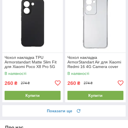
Чохол накладка TPU
Чохол накладка
Armorstandart Matte Slim Fit
ArmorStandart Air для Xiaomi
для Xiaomi Poco X8 Pro 5G
Redmi 16 4G Camera cover
Camera cover Black
Clear (ARM90955)
В наявності
В наявності
(ARM90712)
260
260
₴
₴
274 ₴
274 ₴
Купити
Купити
Показати ще
Про нас