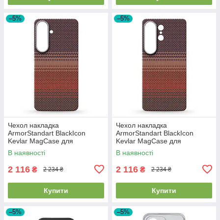
–5%
–5%
Чехол накладка
Чехол накладка
ArmorStandart BlackIcon
ArmorStandart BlackIcon
Kevlar MagCase для
Kevlar MagCase для
Samsung S26 Plus Sunset
Samsung S26 Ultra Sunset
В наявності
В наявності
(ARM90157)
(ARM90158)
2 116
2 116
₴
₴
2 234 ₴
2 234 ₴
Купити
Купити
–5%
–5%