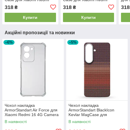
Note 14 Pro 5G / Poco X7
Note 14 Pro+ 5G Black
5G B
318
318
318
₴
₴
Black (ARM79805)
(ARM79808)
Купити
Купити
Акційні пропозиції та новинки
–6%
–5%
Чохол накладка
Чехол накладка
ArmorStandart Air Force для
ArmorStandart BlackIcon
Xiaomi Redmi 16 4G Camera
Kevlar MagCase для
cover Clear (ARM90951)
Samsung S26 Sunset
В наявності
В наявності
(ARM90156)