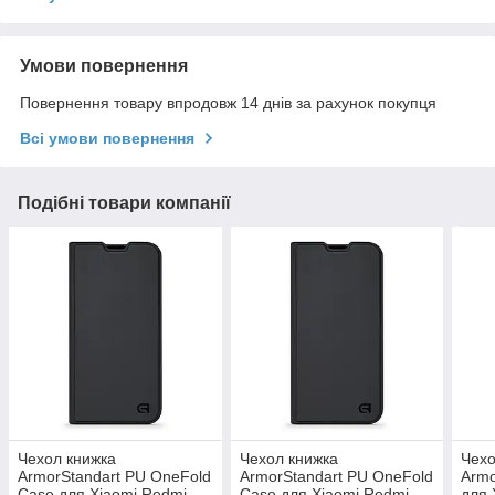
Умови повернення
Повернення товару впродовж 14 днів за рахунок покупця
Всі умови повернення
Подібні товари компанії
Чехол книжка
Чехол книжка
Чехо
ArmorStandart PU OneFold
ArmorStandart PU OneFold
Armo
Case для Xiaomi Redmi
Case для Xiaomi Redmi
для 