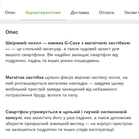
Опис
Характеристики
Доставка
Оплата
Умови 
Опис
Шкіряний чохол — книжка G-Case
з магнітною застібкою
—
— це стильний аксесуар, а також чудовий захист для
вашого смартфона. Він надійно захищає смартфон від
подряпин, падінь та інших різних пошкоджень.
Магнітна застібка
щільно фіксує верхню частину чохла, на
якій розташовується металева накладка — завдяки цьому
мобільний пристрій завжди захищений від небажаного
потрапляння бруду, вологи та пилу.
Смартфон утримується в щільній і гнучкій силіконовій
капсулі
, яка захистить його у разі падіння, а також допоможе
зберегти прекрасний зовнішній вигляд — на корпусі пристрою
не залишиться подряпин та інших слідів експлуатації.