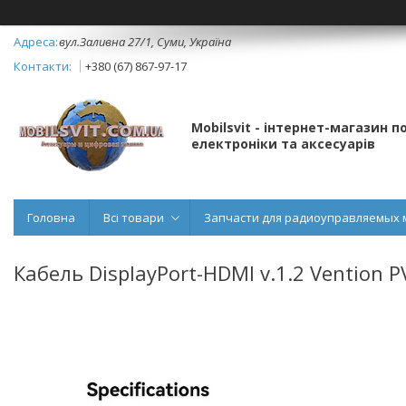
вул.Заливна 27/1, Суми, Україна
+380 (67) 867-97-17
Mobilsvit - інтернет-магазин 
електроніки та аксесуарів
Головна
Всі товари
Запчасти для радиоуправляемых 
Кабель DisplayPort-HDMI v.1.2 Vention P