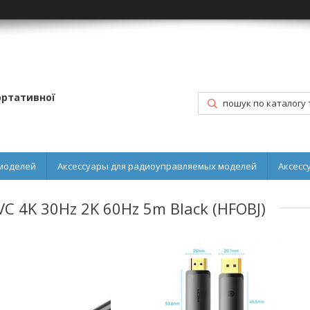
портативної
моделей
Аксессуары для радиоуправляемых моделей
Аксесс
VC 4K 30Hz 2K 60Hz 5m Black (HFOBJ)