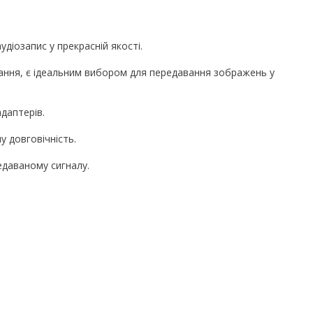
діозапис у прекрасній якості.
нання, є ідеальним вибором для передавання зображень у
адаптерів.
у довговічність.
едаваному сигналу.