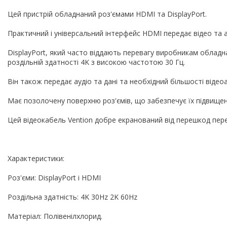
Цей пристрій обладнаний роз'ємами HDMI та DisplayPort.
Практичний і універсальний інтерфейс HDMI передає відео та ау
DisplayPort, який часто віддають перевагу виробникам облад
роздільній здатності 4K з високою частотою 30 Гц.
Він також передає аудіо та дані та необхідний більшості відео
Має позолочену поверхню роз'ємів, що забезпечує їх підвищен
Цей відеокабель Vention добре екранований від перешкод пер
Характеристики:
Роз'єми: DisplayPort і HDMI
Роздільна здатність: 4K 30Hz 2K 60Hz
Матеріал: Полівенілхлорид.