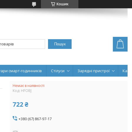
Кошик
Пошук
уари смарт-годинників
Стілуси
Зарядні пристрої
Кабе
Немає в наявності
Код:
HFOBJ
722 ₴
+380 (67) 867-97-17