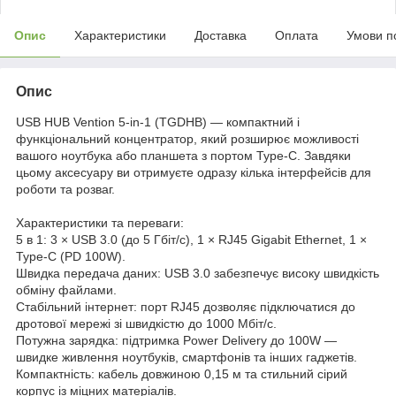
Опис
Характеристики
Доставка
Оплата
Умови п
Опис
USB HUB Vention 5-in-1 (TGDHB) — компактний і
функціональний концентратор, який розширює можливості
вашого ноутбука або планшета з портом Type-C. Завдяки
цьому аксесуару ви отримуєте одразу кілька інтерфейсів для
роботи та розваг.
Характеристики та переваги:
5 в 1: 3 × USB 3.0 (до 5 Гбіт/с), 1 × RJ45 Gigabit Ethernet, 1 ×
Type-C (PD 100W).
Швидка передача даних: USB 3.0 забезпечує високу швидкість
обміну файлами.
Стабільний інтернет: порт RJ45 дозволяє підключатися до
дротової мережі зі швидкістю до 1000 Мбіт/с.
Потужна зарядка: підтримка Power Delivery до 100W —
швидке живлення ноутбуків, смартфонів та інших гаджетів.
Компактність: кабель довжиною 0,15 м та стильний сірий
корпус із міцних матеріалів.