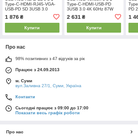
Type-C-HDMI-RJ45-VGA-
Type-C-HDMI-USB-PD
Typ
USB-PD SD 3USB 3.0
3USB 3.0 4K 60Hz 87W
PD 2
100W 4K 30Hz CQ-900
0.15m Black (TFBHB)
PD 
1 876
2 631
1 4
₴
₴
Grey
Gre
Купити
Купити
Про нас
98% позитивних з 47 відгуків за рік
Працює з 24.09.2013
м. Суми
вул.Заливна 27/1, Суми, Україна
Контакти
Сьогодні працює з 09:00 до 17:00
Показати весь графік роботи
Про нас