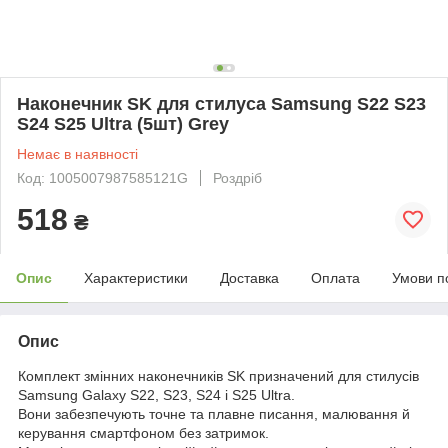
Наконечник SK для стилуса Samsung S22 S23
S24 S25 Ultra (5шт) Grey
Немає в наявності
Код: 1005007987585121G
Роздріб
518
₴
Опис
Характеристики
Доставка
Оплата
Умови п
Опис
Комплект змінних наконечників SK призначений для стилусів
Samsung Galaxy S22, S23, S24 і S25 Ultra.
Вони забезпечують точне та плавне писання, малювання й
керування смартфоном без затримок.