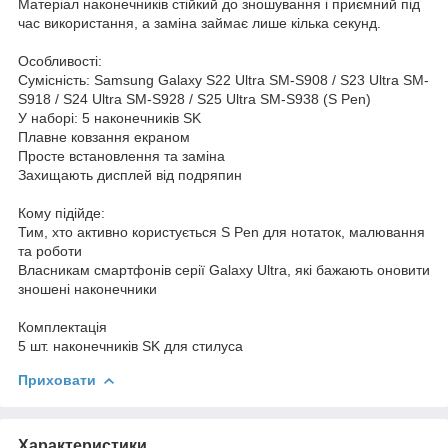
Матеріал наконечників стійкий до зношування і приємний під
час використання, а заміна займає лише кілька секунд.
Особливості:
Сумісність: Samsung Galaxy S22 Ultra SM-S908 / S23 Ultra SM-
S918 / S24 Ultra SM-S928 / S25 Ultra SM-S938 (S Pen)
У наборі: 5 наконечників SK
Плавне ковзання екраном
Просте встановлення та заміна
Захищають дисплей від подряпин
Кому підійде:
Тим, хто активно користується S Pen для нотаток, малювання
та роботи
Власникам смартфонів серії Galaxy Ultra, які бажають оновити
зношені наконечники
Комплектація
5 шт. наконечників SK для стилуса
Приховати
Характеристики