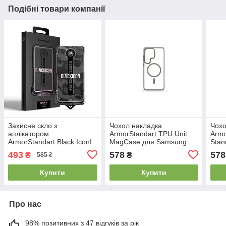
Подібні товари компанії
Захисне скло з
Чохол накладка
Чохо
аплікатором
ArmorStandart TPU Unit
Armo
ArmorStandart Black IconI
MagCase для Samsung
Stan
Supreme EZ для Samsung
S26 Ultra 5G Titanium Grey
5G /
493
578
578
₴
₴
585 ₴
S24 Ultra (ARM91246)
(ARM88840)
(AR
Купити
Купити
Про нас
98% позитивних з 47 відгуків за рік