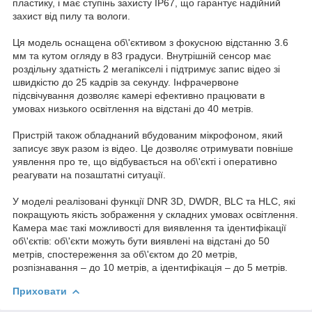
пластику, і має ступінь захисту IP67, що гарантує надійний
захист від пилу та вологи.
Ця модель оснащена об\'єктивом з фокусною відстанню 3.6
мм та кутом огляду в 83 градуси. Внутрішній сенсор має
роздільну здатність 2 мегапікселі і підтримує запис відео зі
швидкістю до 25 кадрів за секунду. Інфрачервоне
підсвічування дозволяє камері ефективно працювати в
умовах низького освітлення на відстані до 40 метрів.
Пристрій також обладнаний вбудованим мікрофоном, який
записує звук разом із відео. Це дозволяє отримувати повніше
уявлення про те, що відбувається на об\'єкті і оперативно
реагувати на позаштатні ситуації.
У моделі реалізовані функції DNR 3D, DWDR, BLC та HLC, які
покращують якість зображення у складних умовах освітлення.
Камера має такі можливості для виявлення та ідентифікації
об\'єктів: об\'єкти можуть бути виявлені на відстані до 50
метрів, спостереження за об\'єктом до 20 метрів,
розпізнавання – до 10 метрів, а ідентифікація – до 5 метрів.
Приховати