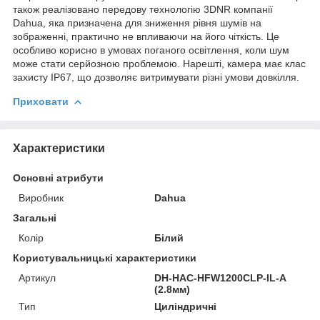
також реалізовано передову технологію 3DNR компанії
Dahua, яка призначена для зниження рівня шумів на
зображенні, практично не впливаючи на його чіткість. Це
особливо корисно в умовах поганого освітлення, коли шум
може стати серйозною проблемою. Нарешті, камера має клас
захисту IP67, що дозволяє витримувати різні умови довкілля.
Приховати
Характеристики
Основні атрибути
Виробник
Dahua
Загальні
Колір
Білий
Користувальницькі характеристики
Артикул
DH-HAC-HFW1200CLP-IL-A
(2.8мм)
Тип
Циліндричні