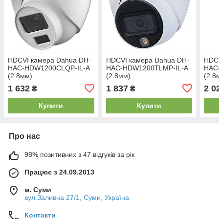
HDCVI камера Dahua DH-
HDCVI камера Dahua DH-
HDC
HAC-HDW1200CLQP-IL-A
HAC-HDW1200TLMP-IL-A
HAC
(2.8мм)
(2.8мм)
(2.8
1 632
1 837
2 0
₴
₴
Купити
Купити
Про нас
98% позитивних з 47 відгуків за рік
Працює з 24.09.2013
м. Суми
вул.Заливна 27/1, Суми, Україна
Контакти