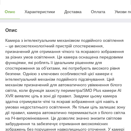
Опис
Характеристики
Доставка
Оплата
Умови п
Опис
Камера з інтелектуальним механізмом подвійного освітлення
– це високотехнологічний пристрій спостереження,
призначений для отримання чіткого та яскравого зображення
за різних умов освітлення. Ця камера оснащена передовими
функціями, які роблять її ідеальним рішенням для
спостереження за об’єктами, які потребують високого рівня
безпеки. Однією з ключових особливостей цієї камери є
інтелектуальний механізм подвійного підсвічування. Цей
механізм призначений для автоматичного увімкнення білого
світла, коли функція захисту периметра/SMD Plus камери AI
XVR виявляє ціль в зоні дії правил. Завдяки цьому камера
здатна отримувати чіткі та яскраві зображення цілі навіть в
умовах недостатнього освітлення. Як тільки ціль залишає зону
дії правил, камера автоматично перемикається з білого світла
на ІЧ-випромінювання. Це дозволяє значно знизити світлове
забруднення та забезпечує отримання високоякісних
зображень без порушення навколишнього оточення. У камері