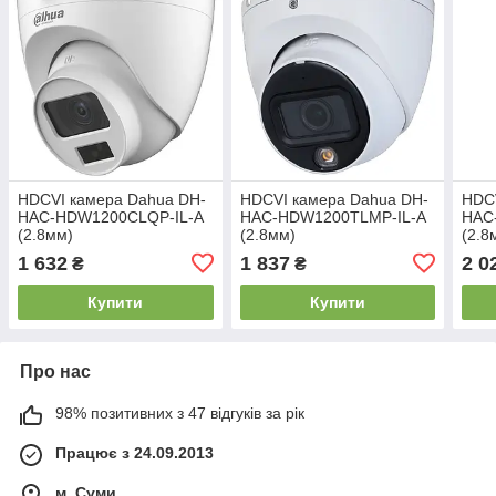
HDCVI камера Dahua DH-
HDCVI камера Dahua DH-
HDC
HAC-HDW1200CLQP-IL-A
HAC-HDW1200TLMP-IL-A
HAC
(2.8мм)
(2.8мм)
(2.8
1 632
1 837
2 0
₴
₴
Купити
Купити
Про нас
98% позитивних з 47 відгуків за рік
Працює з 24.09.2013
м. Суми