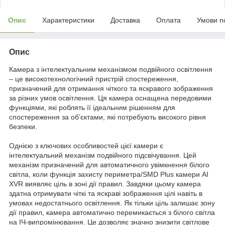
Опис
Характеристики
Доставка
Оплата
Умови п
Опис
Камера з інтелектуальним механізмом подвійного освітлення
– це високотехнологічний пристрій спостереження,
призначений для отримання чіткого та яскравого зображення
за різних умов освітлення. Ця камера оснащена передовими
функціями, які роблять її ідеальним рішенням для
спостереження за об’єктами, які потребують високого рівня
безпеки.
Однією з ключових особливостей цієї камери є
інтелектуальний механізм подвійного підсвічування. Цей
механізм призначений для автоматичного увімкнення білого
світла, коли функція захисту периметра/SMD Plus камери AI
XVR виявляє ціль в зоні дії правил. Завдяки цьому камера
здатна отримувати чіткі та яскраві зображення цілі навіть в
умовах недостатнього освітлення. Як тільки ціль залишає зону
дії правил, камера автоматично перемикається з білого світла
на ІЧ-випромінювання. Це дозволяє значно знизити світлове