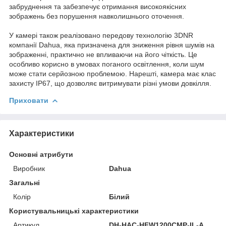
забруднення та забезпечує отримання високоякісних
зображень без порушення навколишнього оточення.
У камері також реалізовано передову технологію 3DNR
компанії Dahua, яка призначена для зниження рівня шумів на
зображенні, практично не впливаючи на його чіткість. Це
особливо корисно в умовах поганого освітлення, коли шум
може стати серйозною проблемою. Нарешті, камера має клас
захисту IP67, що дозволяє витримувати різні умови довкілля.
Приховати
Характеристики
Основні атрибути
Виробник
Dahua
Загальні
Колір
Білий
Користувальницькі характеристики
Артикул
DH-HAC-HFW1200CMP-IL-A