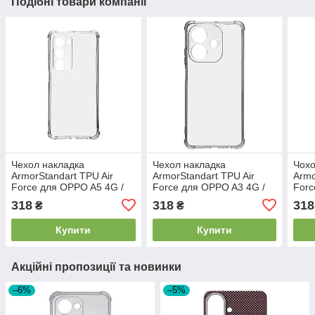
Подібні товари компанії
Чехол накладка
Чехол накладка
Чохо
ArmorStandart TPU Air
ArmorStandart TPU Air
Armo
Force для OPPO A5 4G /
Force для OPPO A3 4G /
Forc
A5 5G / A5m 4G Camera
A3x 4G / A40m 4G Camera
5G (
318
318
318
₴
₴
cover Clear (ARM87386)
cover Clear (ARM80888)
Clea
Купити
Купити
Акційні пропозиції та новинки
–6%
–5%