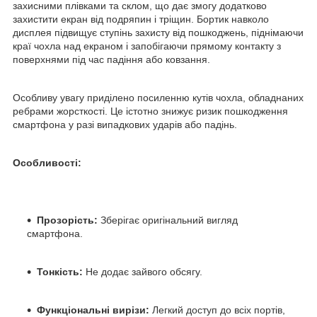
захисними плівками та склом, що дає змогу додатково
захистити екран від подряпин і тріщин. Бортик навколо
дисплея підвищує ступінь захисту від пошкоджень, піднімаючи
краї чохла над екраном і запобігаючи прямому контакту з
поверхнями під час падіння або ковзання.
Особливу увагу приділено посиленню кутів чохла, обладнаних
ребрами жорсткості. Це істотно знижує ризик пошкодження
смартфона у разі випадкових ударів або падінь.
Особливості:
Прозорість:
Зберігає оригінальний вигляд
смартфона.
Тонкість:
Не додає зайвого обсягу.
Функціональні вирізи:
Легкий доступ до всіх портів,