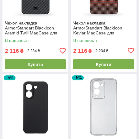
Чехол накладка
Чехол накладка
ArmorStandart BlackIcon
ArmorStandart BlackIcon
Aramid Twill MagCase для
Kevlar MagCase для
Samsung S26 Plus Black
Samsung S26 Ultra Sunset
В наявності
В наявності
(ARM90146)
(ARM90158)
2 116
2 116
₴
₴
2 234 ₴
2 234 ₴
Купити
Купити
–5%
–5%