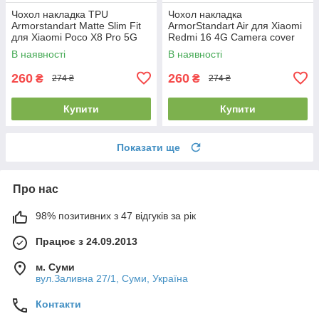
Чохол накладка TPU
Чохол накладка
Armorstandart Matte Slim Fit
ArmorStandart Air для Xiaomi
для Xiaomi Poco X8 Pro 5G
Redmi 16 4G Camera cover
Camera cover Black
Clear (ARM90955)
В наявності
В наявності
(ARM90712)
260
260
₴
₴
274 ₴
274 ₴
Купити
Купити
Показати ще
Про нас
98% позитивних з 47 відгуків за рік
Працює з 24.09.2013
м. Суми
вул.Заливна 27/1, Суми, Україна
Контакти