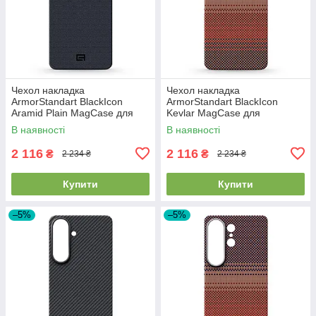
Чехол накладка
Чехол накладка
ArmorStandart BlackIcon
ArmorStandart BlackIcon
Aramid Plain MagCase для
Kevlar MagCase для
Samsung S26 Plus Black
Samsung S26 Plus Sunset
В наявності
В наявності
(ARM90165)
(ARM90157)
2 116
2 116
₴
₴
2 234 ₴
2 234 ₴
Купити
Купити
–5%
–5%