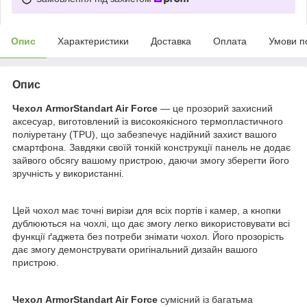
Опис
Характеристики
Доставка
Оплата
Умови п
Опис
Чехол ArmorStandart Air Force
— це прозорий захисний
аксесуар, виготовлений із високоякісного термопластичного
поліуретану (TPU), що забезпечує надійний захист вашого
смартфона. Завдяки своїй тонкій конструкції панель не додає
зайвого обсягу вашому пристрою, даючи змогу зберегти його
зручність у використанні.
Цей чохол має точні вирізи для всіх портів і камер, а кнопки
дублюються на чохлі, що дає змогу легко використовувати всі
функції ґаджета без потреби знімати чохол. Його прозорість
дає змогу демонструвати оригінальний дизайн вашого
пристрою.
Чехол ArmorStandart Air Force
сумісний із багатьма