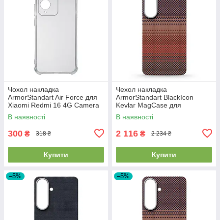
Чохол накладка
Чехол накладка
ArmorStandart Air Force для
ArmorStandart BlackIcon
Xiaomi Redmi 16 4G Camera
Kevlar MagCase для
cover Clear (ARM90951)
Samsung S26 Sunset
В наявності
В наявності
(ARM90156)
300
2 116
₴
₴
318 ₴
2 234 ₴
Купити
Купити
–5%
–5%