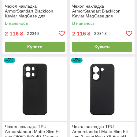
Чехол накладка
Чехол накладка
ArmorStandart BlackIcon
ArmorStandart BlackIcon
Kevlar MagCase для
Kevlar MagCase для
Samsung S26 Sunset
Samsung S26 Ultra Sunset
В наявності
В наявності
(ARM90156)
(ARM90158)
2 116
2 116
₴
₴
2 234 ₴
2 234 ₴
Купити
Купити
–5%
–5%
Чохол накладка TPU
Чохол накладка TPU
Armorstandart Matte Slim Fit
Armorstandart Matte Slim Fit
для OPPO A6S 4G Camera
для Xiaomi Poco X8 Pro 5G