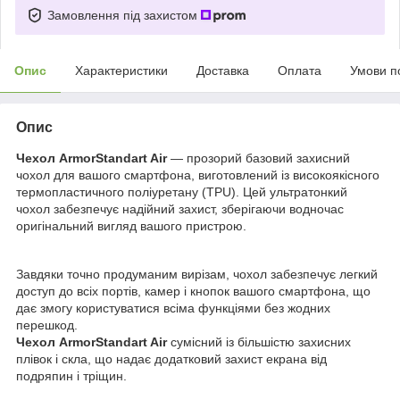
Замовлення під захистом
Опис
Характеристики
Доставка
Оплата
Умови п
Опис
Чехол ArmorStandart Air
— прозорий базовий захисний
чохол для вашого смартфона, виготовлений із високоякісного
термопластичного поліуретану (TPU). Цей ультратонкий
чохол забезпечує надійний захист, зберігаючи водночас
оригінальний вигляд вашого пристрою.
Завдяки точно продуманим вирізам, чохол забезпечує легкий
доступ до всіх портів, камер і кнопок вашого смартфона, що
дає змогу користуватися всіма функціями без жодних
перешкод.
Чехол ArmorStandart Air
сумісний із більшістю захисних
плівок і скла, що надає додатковий захист екрана від
подряпин і тріщин.