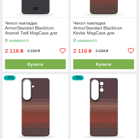
Чехол накладка
Чехол накладка
ArmorStandart BlackIcon
ArmorStandart BlackIcon
Aramid Twill MagCase для
Kevlar MagCase для
Samsung S26 Plus Black
Samsung S26 Plus Sunset
В наявності
В наявності
(ARM90146)
(ARM90157)
2 116
2 116
₴
₴
2 234 ₴
2 234 ₴
Купити
Купити
–5%
–5%