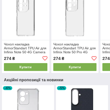
Чохол накладка
Чохол накладка
Чохо
ArmorStandart TPU Air для
ArmorStandart TPU Air для
Armo
Infinix Note 50 4G Camera
Infinix Note 50 Pro 4G
Infi
cover Clear (ARM84726)
Camera cover Clear
Came
274
274
274
₴
₴
(ARM84727)
(AR
Купити
Купити
Акційні пропозиції та новинки
–6%
–5%