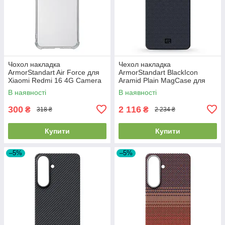
Чохол накладка
Чехол накладка
ArmorStandart Air Force для
ArmorStandart BlackIcon
Xiaomi Redmi 16 4G Camera
Aramid Plain MagCase для
cover Clear (ARM90951)
Samsung S26 Plus Black
В наявності
В наявності
(ARM90165)
300
2 116
₴
₴
318 ₴
2 234 ₴
Купити
Купити
–5%
–5%