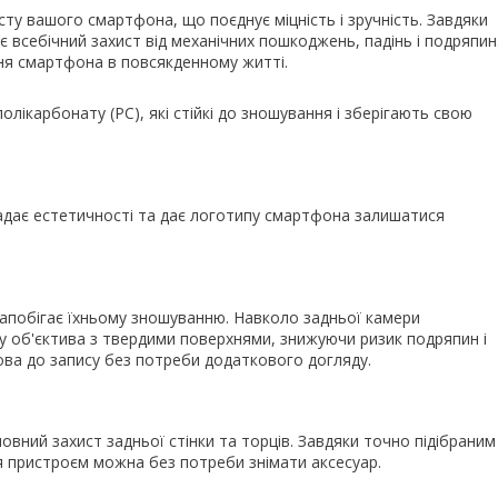
ту вашого смартфона, що поєднує міцність і зручність. Завдяки
є всебічний захист від механічних пошкоджень, падінь і подряпин
ня смартфона в повсякденному житті.
лікарбонату (PC), які стійкі до зношування і зберігають свою
надає естетичності та дає логотипу смартфона залишатися
запобігає їхньому зношуванню. Навколо задньої камери
у об'єктива з твердими поверхнями, знижуючи ризик подряпин і
ва до запису без потреби додаткового догляду.
вний захист задньої стінки та торців. Завдяки точно підібраним
ся пристроєм можна без потреби знімати аксесуар.