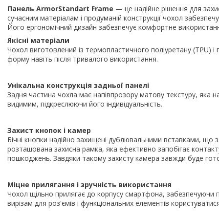
Панель ArmorStandart Frame
— це надійне рішення для захис
сучасним матеріалам і продуманій конструкції чохол забезпечу
Його ергономічний дизайн забезпечує комфортне використан
Якісні матеріали
Чохол виготовлений із термопластичного поліуретану (TPU) і по
форму навіть після тривалого використання.
Унікальна конструкція задньої панелі
Задня частина чохла має напівпрозору матову текстуру, яка 
видимим, підкреслюючи його індивідуальність.
Захист кнопок і камер
Бічні кнопки надійно захищені дублювальними вставками, що 
розташована захисна рамка, яка ефективно запобігає контакт
пошкоджень. Завдяки такому захисту камера завжди буде гото
Міцне прилягання і зручність використання
Чохол щільно прилягає до корпусу смартфона, забезпечуючи по
вирізам для роз'ємів і функціональних елементів користувати