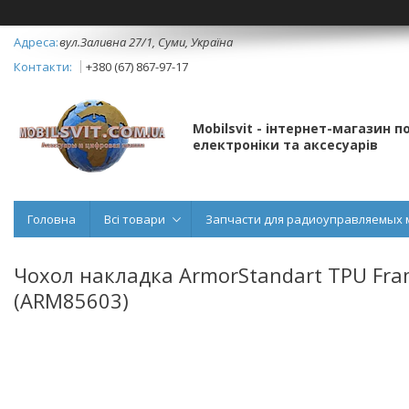
вул.Заливна 27/1, Суми, Україна
+380 (67) 867-97-17
Mobilsvit - інтернет-магазин 
електроніки та аксесуарів
Головна
Всі товари
Запчасти для радиоуправляемых 
Чохол накладка ArmorStandart TPU Fram
(ARM85603)