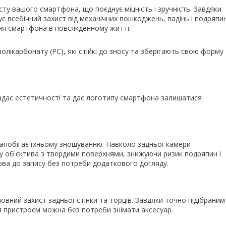
ту вашого смартфона, що поєднує міцність і зручність. Завдяки
є всебічний захист від механічних пошкоджень, падінь і подряпин
ня смартфона в повсякденному житті.
олікарбонату (PC), які стійкі до зносу та зберігають свою форму
надає естетичності та дає логотипу смартфона залишатися
запобігає їхньому зношуванню. Навколо задньої камери
у об'єктива з твердими поверхнями, знижуючи ризик подряпин і
ва до запису без потреби додаткового догляду.
вний захист задньої стінки та торців. Завдяки точно підібраним
ся пристроєм можна без потреби знімати аксесуар.