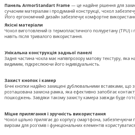
Панель ArmorStandart Frame
— це надійне рішення для захис
сучасним матеріалам і продуманій конструкції, чохол забезпечу
Його ергономічний дизайн забезпечує комфортне використан
Якісні матеріали
Чохол виготовлений із термопластичного поліуретану (TPU) і п
навіть після тривалого використання.
Унікальна конструкція задньої панелі
Задня частина чохла має напівпрозору матову текстуру, яка 
видимим, підкреслюючи його індивідуальність.
Захист кнопок і камер
Бічні кнопки надійно захищені дублювальними вставками, що 
розташована захисна рамка, яка ефективно запобігає контакт
пошкоджень. Завдяки такому захисту камера завжди буде гото
Міцне прилягання і зручність використання
Чохол щільно прилягає до корпусу смартфона, забезпечуючи по
вирізам для роз'ємів і функціональних елементів користувати