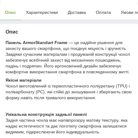
Опис
Характеристики
Доставка
Оплата
Умови п
Опис
Панель ArmorStandart Frame
— це надійне рішення для
захисту вашого смартфона, що поєднує міцність і зручність.
Завдяки сучасним матеріалам і продуманій конструкції чохол
забезпечує всебічний захист від механічних пошкоджень,
падінь і подряпин. Його ергономічний дизайн забезпечує
комфортне використання смартфона в повсякденному житті.
Якісні матеріали
Чохол виготовлений із термопластичного поліуретану (TPU) і
полікарбонату (PC), які стійкі до зношування і зберігають свою
форму навіть після тривалого використання.
Унікальна конструкція задньої панелі
Задня частина чохла має напівпрозору матову текстуру, яка
надає естетичності та дає логотипу смартфона залишатися
видимим, підкреслюючи його індивідуальність.