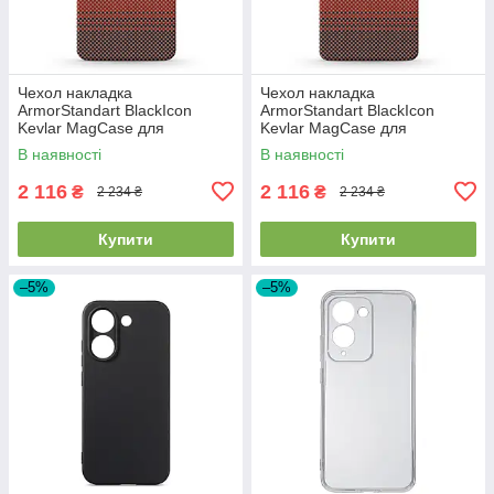
Чехол накладка
Чехол накладка
ArmorStandart BlackIcon
ArmorStandart BlackIcon
Kevlar MagCase для
Kevlar MagCase для
Samsung S26 Plus Sunset
Samsung S26 Ultra Sunset
В наявності
В наявності
(ARM90157)
(ARM90158)
2 116
2 116
₴
₴
2 234 ₴
2 234 ₴
Купити
Купити
–5%
–5%