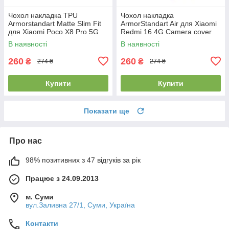
Чохол накладка TPU
Чохол накладка
Armorstandart Matte Slim Fit
ArmorStandart Air для Xiaomi
для Xiaomi Poco X8 Pro 5G
Redmi 16 4G Camera cover
Camera cover Black
Clear (ARM90955)
В наявності
В наявності
(ARM90712)
260
260
₴
₴
274 ₴
274 ₴
Купити
Купити
Показати ще
Про нас
98% позитивних з 47 відгуків за рік
Працює з 24.09.2013
м. Суми
вул.Заливна 27/1, Суми, Україна
Контакти