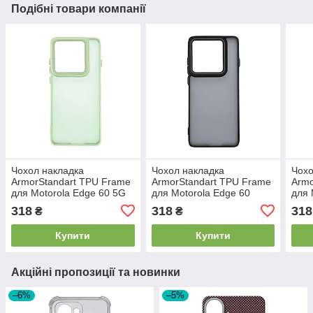
Подібні товари компанії
Чохол накладка
Чохол накладка
Чохо
ArmorStandart TPU Frame
ArmorStandart TPU Frame
Armo
для Motorola Edge 60 5G
для Motorola Edge 60
для 
Light Green (ARM86090)
Fusion 5G Black
Fusi
318
318
318
₴
₴
(ARM85600)
(AR
Купити
Купити
Акційні пропозиції та новинки
–6%
–5%