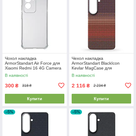
Чохол накладка
Чехол накладка
ArmorStandart Air Force для
ArmorStandart BlackIcon
Xiaomi Redmi 16 4G Camera
Kevlar MagCase для
cover Clear (ARM90951)
Samsung S26 Sunset
В наявності
В наявності
(ARM90156)
300
2 116
₴
₴
318 ₴
2 234 ₴
Купити
Купити
–5%
–5%