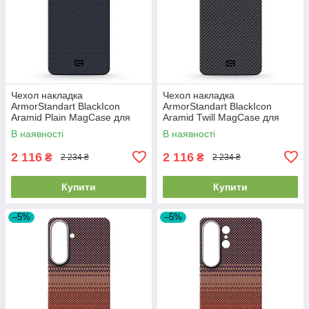
Чехол накладка
Чехол накладка
ArmorStandart BlackIcon
ArmorStandart BlackIcon
Aramid Plain MagCase для
Aramid Twill MagCase для
Samsung S26 Plus Black
Samsung S26 Plus Black
В наявності
В наявності
(ARM90165)
(ARM90146)
2 116
2 116
₴
₴
2 234 ₴
2 234 ₴
Купити
Купити
–5%
–5%