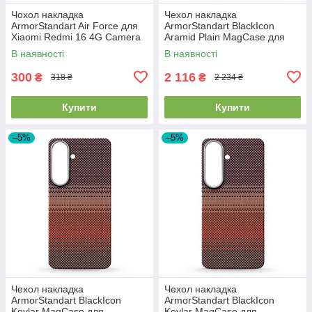
Чохол накладка
Чехол накладка
ArmorStandart Air Force для
ArmorStandart BlackIcon
Xiaomi Redmi 16 4G Camera
Aramid Plain MagCase для
cover Clear (ARM90951)
Samsung S26 Plus Black
В наявності
В наявності
(ARM90165)
300
2 116
₴
₴
318 ₴
2 234 ₴
Купити
Купити
–5%
–5%
Чехол накладка
Чехол накладка
ArmorStandart BlackIcon
ArmorStandart BlackIcon
Kevlar MagCase для
Kevlar MagCase для