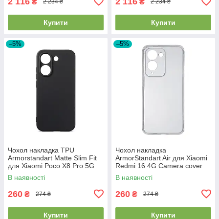
2 116
2 116
₴
₴
2 234 ₴
2 234 ₴
Купити
Купити
–5%
–5%
Чохол накладка TPU
Чохол накладка
Armorstandart Matte Slim Fit
ArmorStandart Air для Xiaomi
для Xiaomi Poco X8 Pro 5G
Redmi 16 4G Camera cover
Camera cover Black
Clear (ARM90955)
В наявності
В наявності
(ARM90712)
260
260
₴
₴
274 ₴
274 ₴
Купити
Купити