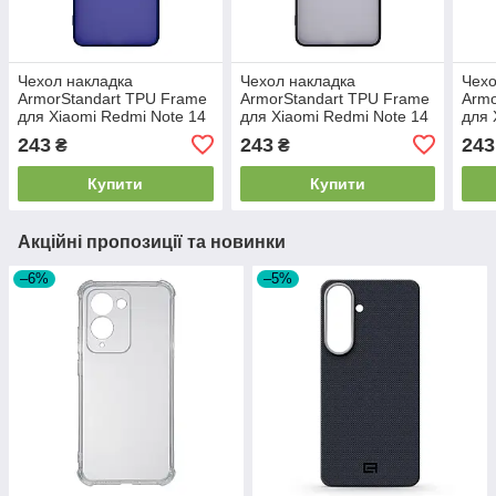
Чехол накладка
Чехол накладка
Чехо
ArmorStandart TPU Frame
ArmorStandart TPU Frame
Armo
для Xiaomi Redmi Note 14
для Xiaomi Redmi Note 14
для 
Pro 5G / Poco X7 Blue
Pro 5G / Poco X7 Black
Pro 
243
243
243
₴
₴
(ARM82402)
(ARM82401)
Gre
Купити
Купити
Акційні пропозиції та новинки
–6%
–5%