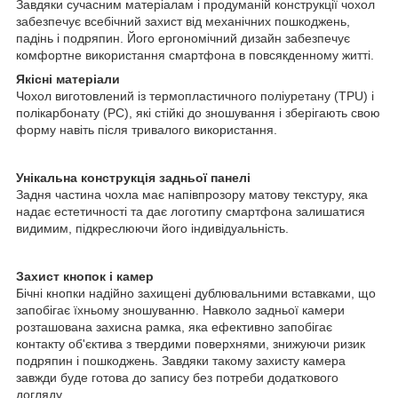
Завдяки сучасним матеріалам і продуманій конструкції чохол
забезпечує всебічний захист від механічних пошкоджень,
падінь і подряпин. Його ергономічний дизайн забезпечує
комфортне використання смартфона в повсякденному житті.
Якісні матеріали
Чохол виготовлений із термопластичного поліуретану (TPU) і
полікарбонату (PC), які стійкі до зношування і зберігають свою
форму навіть після тривалого використання.
Унікальна конструкція задньої панелі
Задня частина чохла має напівпрозору матову текстуру, яка
надає естетичності та дає логотипу смартфона залишатися
видимим, підкреслюючи його індивідуальність.
Захист кнопок і камер
Бічні кнопки надійно захищені дублювальними вставками, що
запобігає їхньому зношуванню. Навколо задньої камери
розташована захисна рамка, яка ефективно запобігає
контакту об'єктива з твердими поверхнями, знижуючи ризик
подряпин і пошкоджень. Завдяки такому захисту камера
завжди буде готова до запису без потреби додаткового
догляду.