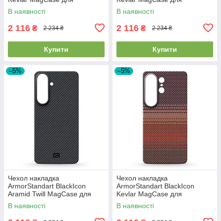
Samsung S26 Plus Sunset
Samsung S26 Sunset
В наявності
В наявності
(ARM90157)
(ARM90156)
2 116
2 116
₴
₴
2 234 ₴
2 234 ₴
Купити
Купити
–5%
–5%
Чехол накладка
Чехол накладка
ArmorStandart BlackIcon
ArmorStandart BlackIcon
Aramid Twill MagCase для
Kevlar MagCase для
Samsung S26 Plus Black
Samsung S26 Ultra Sunset
В наявності
В наявності
(ARM90146)
(ARM90158)