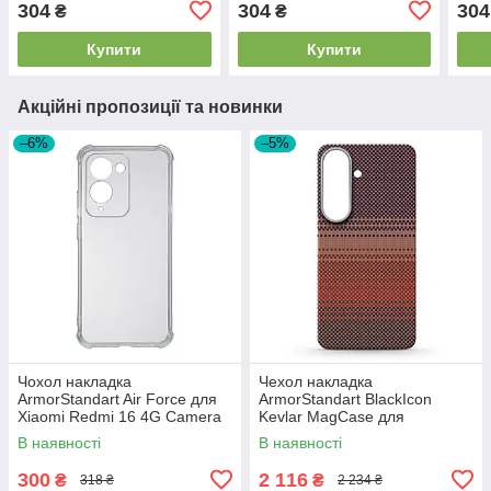
304
304
304
₴
₴
Dark Green (ARM85594)
Pink (ARM85595)
(AR
Купити
Купити
Акційні пропозиції та новинки
–6%
–5%
Чохол накладка
Чехол накладка
ArmorStandart Air Force для
ArmorStandart BlackIcon
Xiaomi Redmi 16 4G Camera
Kevlar MagCase для
cover Clear (ARM90951)
Samsung S26 Sunset
В наявності
В наявності
(ARM90156)
300
2 116
₴
₴
318 ₴
2 234 ₴