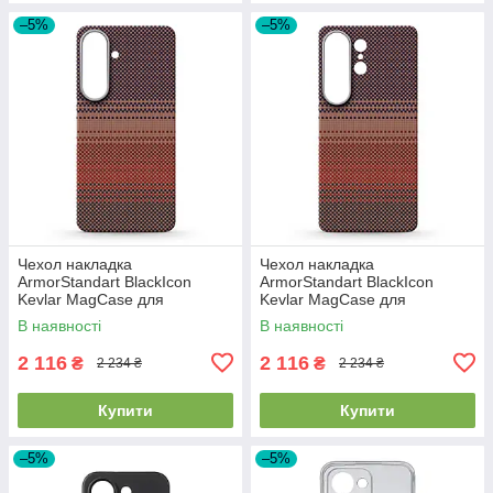
–5%
–5%
Чехол накладка
Чехол накладка
ArmorStandart BlackIcon
ArmorStandart BlackIcon
Kevlar MagCase для
Kevlar MagCase для
Samsung S26 Plus Sunset
Samsung S26 Ultra Sunset
В наявності
В наявності
(ARM90157)
(ARM90158)
2 116
2 116
₴
₴
2 234 ₴
2 234 ₴
Купити
Купити
–5%
–5%