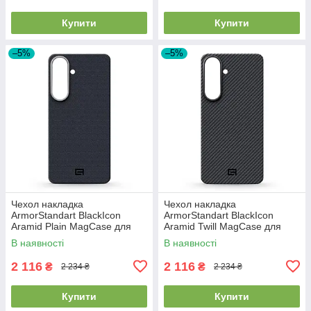
Купити
Купити
–5%
–5%
Чехол накладка
Чехол накладка
ArmorStandart BlackIcon
ArmorStandart BlackIcon
Aramid Plain MagCase для
Aramid Twill MagCase для
Samsung S26 Plus Black
Samsung S26 Plus Black
В наявності
В наявності
(ARM90165)
(ARM90146)
2 116
2 116
₴
₴
2 234 ₴
2 234 ₴
Купити
Купити