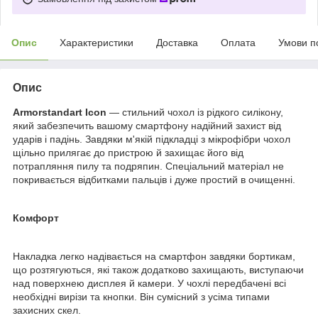
Опис
Характеристики
Доставка
Оплата
Умови п
Опис
Armorstandart Icon
— стильний чохол із рідкого силікону,
який забезпечить вашому смартфону надійний захист від
ударів і падінь. Завдяки м'якій підкладці з мікрофібри чохол
щільно прилягає до пристрою й захищає його від
потрапляння пилу та подряпин. Спеціальний матеріал не
покривається відбитками пальців і дуже простий в очищенні.
Комфорт
Накладка легко надівається на смартфон завдяки бортикам,
що розтягуються, які також додатково захищають, виступаючи
над поверхнею дисплея й камери. У чохлі передбачені всі
необхідні вирізи та кнопки. Він сумісний з усіма типами
захисних скел.