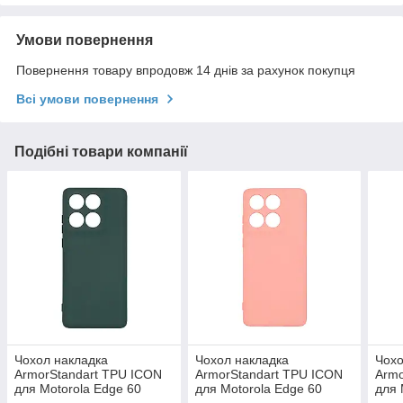
Умови повернення
Повернення товару впродовж 14 днів за рахунок покупця
Всі умови повернення
Подібні товари компанії
Чохол накладка
Чохол накладка
Чохо
ArmorStandart TPU ICON
ArmorStandart TPU ICON
Armo
для Motorola Edge 60
для Motorola Edge 60
для 
Fusion 5G Camera cover
Fusion 5G Camera cover
Came