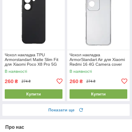
Чохол накладка TPU
Чохол накладка
Armorstandart Matte Slim Fit
ArmorStandart Air для Xiaomi
для Xiaomi Poco X8 Pro 5G
Redmi 16 4G Camera cover
Camera cover Black
Clear (ARM90955)
В наявності
В наявності
(ARM90712)
260
260
₴
₴
274 ₴
274 ₴
Купити
Купити
Показати ще
Про нас