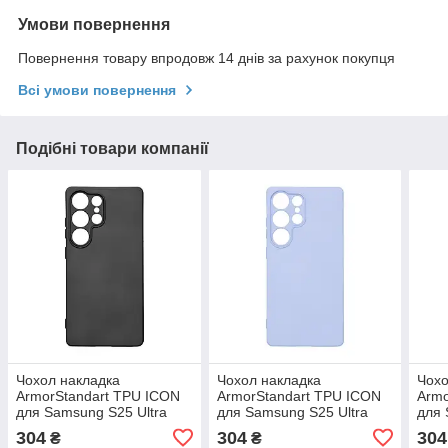
Умови повернення
Повернення товару впродовж 14 днів за рахунок покупця
Всі умови повернення
Подібні товари компанії
Чохол накладка
Чохол накладка
Чохо
ArmorStandart TPU ICON
ArmorStandart TPU ICON
Armo
для Samsung S25 Ultra
для Samsung S25 Ultra
для
Camera cover Black
Camera cover Lavender
Came
304
304
304
₴
₴
(ARM81580)
(ARM81583)
(AR