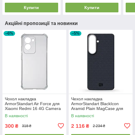
Купити
Купити
Акційні пропозиції та новинки
–6%
–5%
Чохол накладка
Чехол накладка
ArmorStandart Air Force для
ArmorStandart BlackIcon
Xiaomi Redmi 16 4G Camera
Aramid Plain MagCase для
cover Clear (ARM90951)
Samsung S26 Plus Black
В наявності
В наявності
(ARM90165)
300
2 116
₴
₴
318 ₴
2 234 ₴