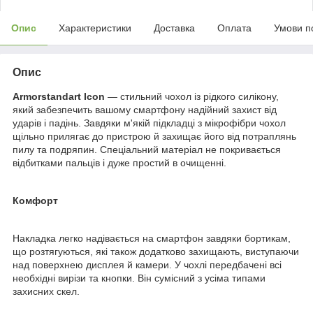
Опис
Характеристики
Доставка
Оплата
Умови п
Опис
Armorstandart Icon
— стильний чохол із рідкого силікону,
який забезпечить вашому смартфону надійний захист від
ударів і падінь. Завдяки м'якій підкладці з мікрофібри чохол
щільно прилягає до пристрою й захищає його від потраплянь
пилу та подряпин. Спеціальний матеріал не покривається
відбитками пальців і дуже простий в очищенні.
Комфорт
Накладка легко надівається на смартфон завдяки бортикам,
що розтягуються, які також додатково захищають, виступаючи
над поверхнею дисплея й камери. У чохлі передбачені всі
необхідні вирізи та кнопки. Він сумісний з усіма типами
захисних скел.