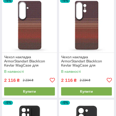
–5%
–5%
Чехол накладка
Чехол накладка
ArmorStandart BlackIcon
ArmorStandart BlackIcon
Kevlar MagCase для
Kevlar MagCase для
Samsung S26 Sunset
Samsung S26 Ultra Sunset
В наявності
В наявності
(ARM90156)
(ARM90158)
2 116
2 116
₴
₴
2 234 ₴
2 234 ₴
Купити
Купити
–5%
–5%