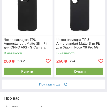
Чохол накладка TPU
Чохол накладка TPU
Armorstandart Matte Slim Fit
Armorstandart Matte Slim Fit
для OPPO A6S 4G Camera
для Xiaomi Poco X8 Pro 5G
cover Black (ARM90347)
Camera cover Black
В наявності
В наявності
(ARM90712)
260
260
₴
₴
274 ₴
274 ₴
Купити
Купити
Показати ще
Про нас