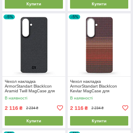
Купити
Купити
–5%
–5%
Чехол накладка
Чехол накладка
ArmorStandart BlackIcon
ArmorStandart BlackIcon
Aramid Twill MagCase для
Kevlar MagCase для
Samsung S26 Plus Black
Samsung S26 Plus Sunset
В наявності
В наявності
(ARM90146)
(ARM90157)
2 116
2 116
₴
₴
2 234 ₴
2 234 ₴
Купити
Купити