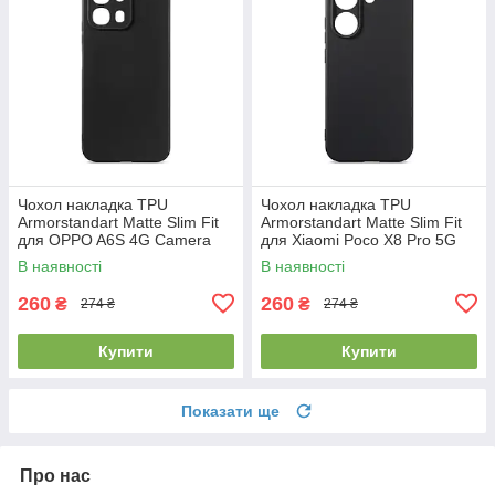
Чохол накладка TPU
Чохол накладка TPU
Armorstandart Matte Slim Fit
Armorstandart Matte Slim Fit
для OPPO A6S 4G Camera
для Xiaomi Poco X8 Pro 5G
cover Black (ARM90347)
Camera cover Black
В наявності
В наявності
(ARM90712)
260
260
₴
₴
274 ₴
274 ₴
Купити
Купити
Показати ще
Про нас