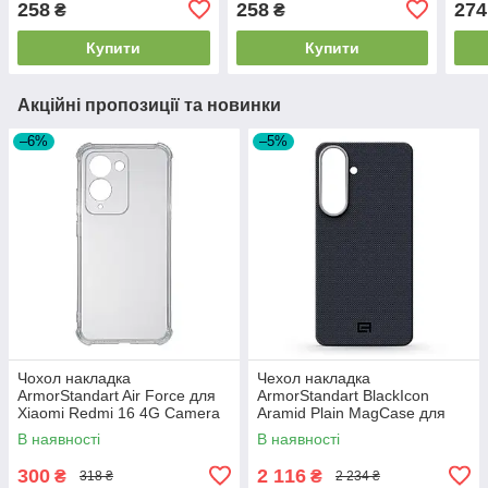
258
258
274
₴
₴
Lavender (ARM67702)
Lavender (ARM67766)
Lave
Купити
Купити
Акційні пропозиції та новинки
–6%
–5%
Чохол накладка
Чехол накладка
ArmorStandart Air Force для
ArmorStandart BlackIcon
Xiaomi Redmi 16 4G Camera
Aramid Plain MagCase для
cover Clear (ARM90951)
Samsung S26 Plus Black
В наявності
В наявності
(ARM90165)
300
2 116
₴
₴
318 ₴
2 234 ₴