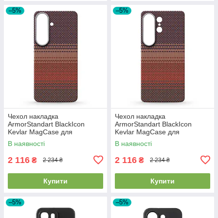
–5%
–5%
Чехол накладка
Чехол накладка
ArmorStandart BlackIcon
ArmorStandart BlackIcon
Kevlar MagCase для
Kevlar MagCase для
Samsung S26 Sunset
Samsung S26 Ultra Sunset
В наявності
В наявності
(ARM90156)
(ARM90158)
2 116
2 116
₴
₴
2 234 ₴
2 234 ₴
Купити
Купити
–5%
–5%