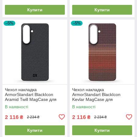
Купити
Купити
–5%
–5%
Чехол накладка
Чехол накладка
ArmorStandart BlackIcon
ArmorStandart BlackIcon
Aramid Twill MagCase для
Kevlar MagCase для
Samsung S26 Plus Black
Samsung S26 Plus Sunset
В наявності
В наявності
(ARM90146)
(ARM90157)
2 116
2 116
₴
₴
2 234 ₴
2 234 ₴
Купити
Купити