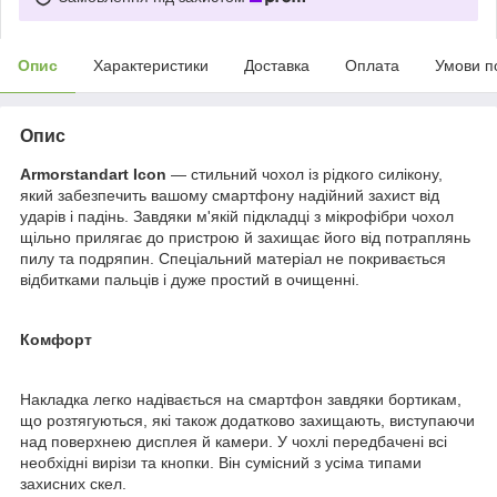
Опис
Характеристики
Доставка
Оплата
Умови п
Опис
Armorstandart Icon
— стильний чохол із рідкого силікону,
який забезпечить вашому смартфону надійний захист від
ударів і падінь. Завдяки м'якій підкладці з мікрофібри чохол
щільно прилягає до пристрою й захищає його від потраплянь
пилу та подряпин. Спеціальний матеріал не покривається
відбитками пальців і дуже простий в очищенні.
Комфорт
Накладка легко надівається на смартфон завдяки бортикам,
що розтягуються, які також додатково захищають, виступаючи
над поверхнею дисплея й камери. У чохлі передбачені всі
необхідні вирізи та кнопки. Він сумісний з усіма типами
захисних скел.