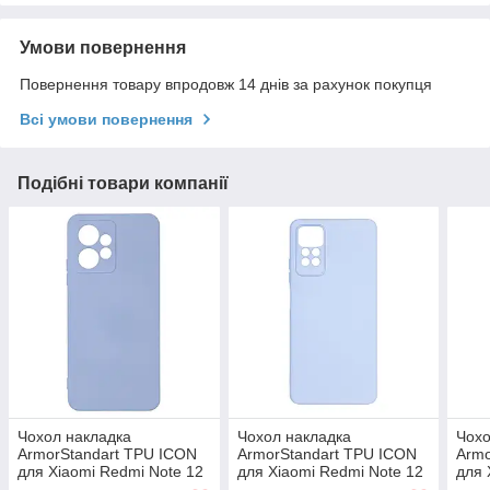
Умови повернення
Повернення товару впродовж 14 днів за рахунок покупця
Всі умови повернення
Подібні товари компанії
Чохол накладка
Чохол накладка
Чохо
ArmorStandart TPU ICON
ArmorStandart TPU ICON
Armo
для Xiaomi Redmi Note 12
для Xiaomi Redmi Note 12
для 
4G Camera cover
Pro 4G Camera cover
Pro 