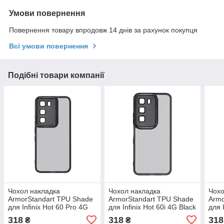
Умови повернення
Повернення товару впродовж 14 днів за рахунок покупця
Всі умови повернення
Подібні товари компанії
Чохол накладка
Чохол накладка
Чохо
ArmorStandart TPU Shade
ArmorStandart TPU Shade
Armo
для Infinix Hot 60 Pro 4G
для Infinix Hot 60i 4G Black
для 
Black (ARM88684)
(ARM87237)
Blue
318
318
318
₴
₴