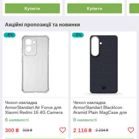
Купити
Купити
Акційні пропозиції та новинки
–6%
–5%
Чохол накладка
Чехол накладка
ArmorStandart Air Force для
ArmorStandart BlackIcon
Xiaomi Redmi 16 4G Camera
Aramid Plain MagCase для
cover Clear (ARM90951)
Samsung S26 Plus Black
В наявності
В наявності
(ARM90165)
300
2 116
₴
₴
318 ₴
2 234 ₴