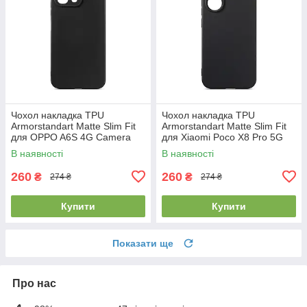
Чохол накладка TPU
Чохол накладка TPU
Armorstandart Matte Slim Fit
Armorstandart Matte Slim Fit
для OPPO A6S 4G Camera
для Xiaomi Poco X8 Pro 5G
cover Black (ARM90347)
Camera cover Black
В наявності
В наявності
(ARM90712)
260
260
₴
₴
274 ₴
274 ₴
Купити
Купити
Показати ще
Про нас