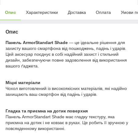
Опис
Характеристики
Доставка
Оплата
Умови п
Опис
Панель ArmorStandart Shade
— це ідеальне рішення для
захисту вашого смартфона від пошкоджень, падінь і ударів.
Цей аксесуар поєднує в собі надійний захист і стильний
дизайн, забезпечуючи повне задоволення від використання
вашого ґаджета.
Міцні матеріали
Чохол виготовлений із високоякісних матеріалів, які надійно
захищають ваш смартфон від падінь і ударів.
Гладка та приємна на дотик поверхня
Панель ArmorStandart Shade має гладку текстуру, яка
приємна на дотик і не ковзає в руках. Це робить її зручною у
повсякденному використанні.