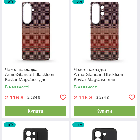
–5%
–5%
Чехол накладка
Чехол накладка
ArmorStandart BlackIcon
ArmorStandart BlackIcon
Kevlar MagCase для
Kevlar MagCase для
Samsung S26 Sunset
Samsung S26 Ultra Sunset
В наявності
В наявності
(ARM90156)
(ARM90158)
2 116
2 116
₴
₴
2 234 ₴
2 234 ₴
Купити
Купити
–5%
–5%