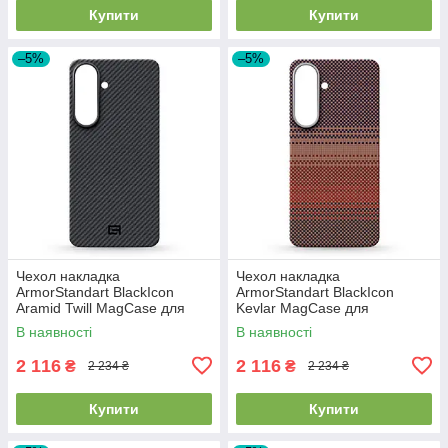
Купити
Купити
–5%
–5%
Чехол накладка
Чехол накладка
ArmorStandart BlackIcon
ArmorStandart BlackIcon
Aramid Twill MagCase для
Kevlar MagCase для
Samsung S26 Plus Black
Samsung S26 Plus Sunset
В наявності
В наявності
(ARM90146)
(ARM90157)
2 116
2 116
₴
₴
2 234 ₴
2 234 ₴
Купити
Купити