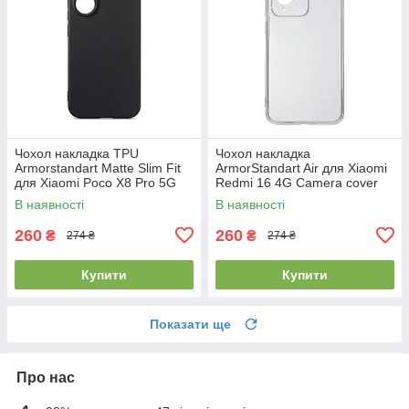
Чохол накладка TPU
Чохол накладка
Armorstandart Matte Slim Fit
ArmorStandart Air для Xiaomi
для Xiaomi Poco X8 Pro 5G
Redmi 16 4G Camera cover
Camera cover Black
Clear (ARM90955)
В наявності
В наявності
(ARM90712)
260
260
₴
₴
274 ₴
274 ₴
Купити
Купити
Показати ще
Про нас