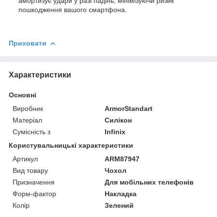
амортизує удари у разі падінь, мінімізуючи ризик
пошкодження вашого смартфона.
Приховати
Характеристики
Основні
Виробник
ArmorStandart
Матеріал
Силікон
Сумісність з
Infinix
Користувальницькі характеристики
Артикул
ARM87947
Вид товару
Чохол
Призначення
Для мобільних телефонів
Форм-фактор
Накладка
Колір
Зелений