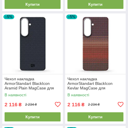
Купити
Купити
–5%
–5%
Чехол накладка
Чехол накладка
ArmorStandart BlackIcon
ArmorStandart BlackIcon
Aramid Plain MagCase для
Kevlar MagCase для
Samsung S26 Plus Black
Samsung S26 Plus Sunset
В наявності
В наявності
(ARM90165)
(ARM90157)
2 116
2 116
₴
₴
2 234 ₴
2 234 ₴
Купити
Купити