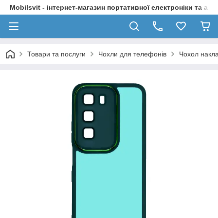
Mobilsvit - інтернет-магазин портативної електроніки та акс
Товари та послуги
Чохли для телефонів
Чохол накла