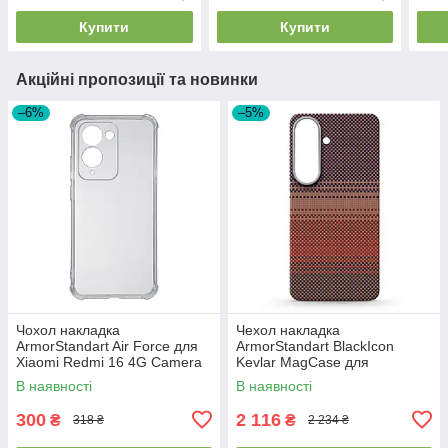
Купити
Купити
Акційні пропозиції та новинки
–6%
–5%
Чохол накладка
Чехол накладка
ArmorStandart Air Force для
ArmorStandart BlackIcon
Xiaomi Redmi 16 4G Camera
Kevlar MagCase для
cover Clear (ARM90951)
Samsung S26 Sunset
В наявності
В наявності
(ARM90156)
300
2 116
₴
₴
318 ₴
2 234 ₴