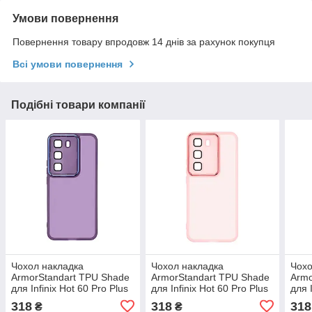
Умови повернення
Повернення товару впродовж 14 днів за рахунок покупця
Всі умови повернення
Подібні товари компанії
Чохол накладка
Чохол накладка
Чохо
ArmorStandart TPU Shade
ArmorStandart TPU Shade
Armo
для Infinix Hot 60 Pro Plus
для Infinix Hot 60 Pro Plus
для 
4G Dark Violet
4G Pink (ARM88691)
(AR
318
318
318
₴
₴
(ARM88690)