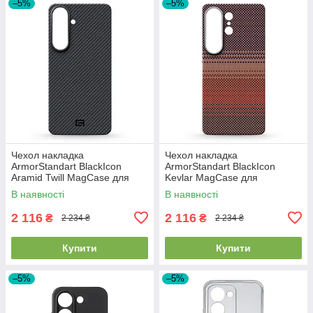
–5%
–5%
Чехол накладка
Чехол накладка
ArmorStandart BlackIcon
ArmorStandart BlackIcon
Aramid Twill MagCase для
Kevlar MagCase для
Samsung S26 Plus Black
Samsung S26 Ultra Sunset
В наявності
В наявності
(ARM90146)
(ARM90158)
2 116
2 116
₴
₴
2 234 ₴
2 234 ₴
Купити
Купити
–5%
–5%