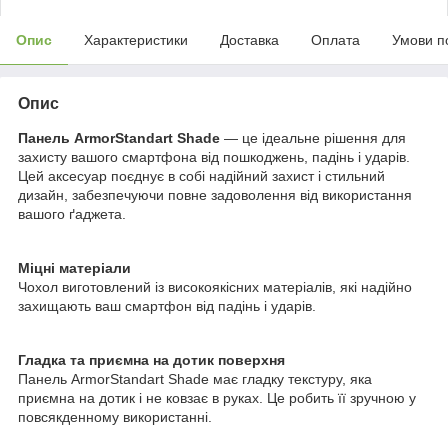
Опис
Характеристики
Доставка
Оплата
Умови п
Опис
Панель ArmorStandart Shade
— це ідеальне рішення для
захисту вашого смартфона від пошкоджень, падінь і ударів.
Цей аксесуар поєднує в собі надійний захист і стильний
дизайн, забезпечуючи повне задоволення від використання
вашого ґаджета.
Міцні матеріали
Чохол виготовлений із високоякісних матеріалів, які надійно
захищають ваш смартфон від падінь і ударів.
Гладка та приємна на дотик поверхня
Панель ArmorStandart Shade має гладку текстуру, яка
приємна на дотик і не ковзає в руках. Це робить її зручною у
повсякденному використанні.