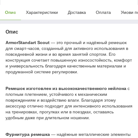
Опис
Характеристики
Доставка
Оплата
Умови п
Опис
ArmorStandart Scout
— это прочный и надёжный ремешок
для смарт-часов, созданный для активного использования в
повседневной жизни и во время занятий спортом. Его
конструкция сочетает повышенную износостойкость, комфорт
и универсальность благодаря качественным материалам и
продуманной системе регулировки.
Ремешок изготовлен из высококачественного нейлона
с
плотным плетением, устойчивого к механическим
повреждениям и воздействию влаги. Благодаря этому
аксессуар отлично подходит для интенсивного использования
на тренировках, прогулках или в поездках, оставаясь
удобным даже при длительном ношении.
Фурнитура ремешка
— надёжные металлические элементы