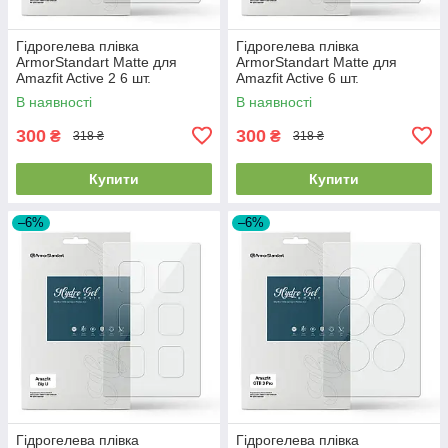
Гідрогелева плівка
Гідрогелева плівка
ArmorStandart Matte для
ArmorStandart Matte для
Amazfit Active 2 6 шт.
Amazfit Active 6 шт.
(ARM91945)
(ARM91948)
В наявності
В наявності
300
300
₴
₴
318 ₴
318 ₴
Купити
Купити
–6%
–6%
Гідрогелева плівка
Гідрогелева плівка