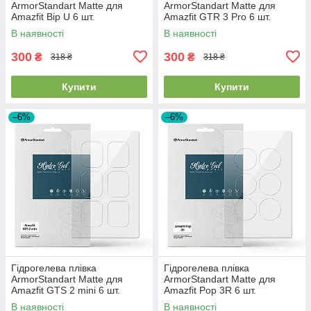
ArmorStandart Matte для
ArmorStandart Matte для
Amazfit Bip U 6 шт.
Amazfit GTR 3 Pro 6 шт.
(ARM91957)
(ARM91962)
В наявності
В наявності
300
300
₴
₴
318 ₴
318 ₴
Купити
Купити
–6%
–6%
Гідрогелева плівка
Гідрогелева плівка
ArmorStandart Matte для
ArmorStandart Matte для
Amazfit GTS 2 mini 6 шт.
Amazfit Pop 3R 6 шт.
(ARM91966)
(ARM91971)
В наявності
В наявності