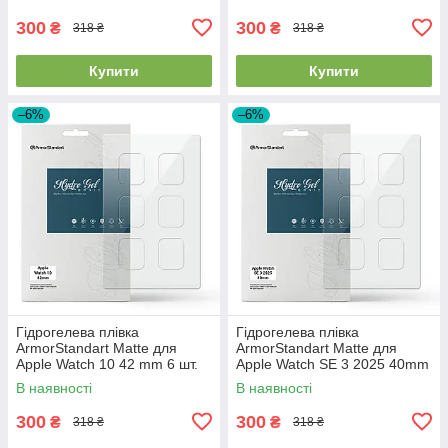
300
300
₴
₴
318 ₴
318 ₴
Купити
Купити
–6%
–6%
Гідрогелева плівка
Гідрогелева плівка
ArmorStandart Matte для
ArmorStandart Matte для
Apple Watch 10 42 mm 6 шт.
Apple Watch SE 3 2025 40mm
(ARM91989)
6 шт. (ARM91995)
В наявності
В наявності
300
300
₴
₴
318 ₴
318 ₴