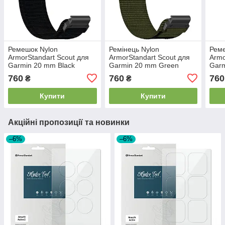
Ремешок Nylon
Ремінець Nylon
Реме
ArmorStandart Scout для
ArmorStandart Scout для
Armo
Garmin 20 mm Black
Garmin 20 mm Green
Gar
(ARM85706)
(ARM85707)
(AR
760
760
760
₴
₴
Купити
Купити
Акційні пропозиції та новинки
–6%
–6%