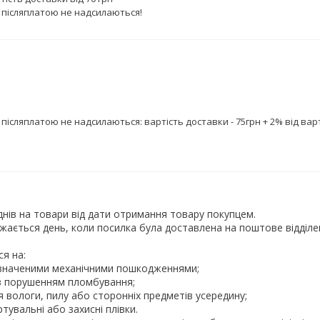
 післяплатою не надсилаються!
післяплатою не надсилаються: вартість доставки - 75грн + 2% від вар
днів на товари від дати отримання товару покупцем.
жається день, коли посилка була доставлена на поштове відділ
я на:
визначеними механічними пошкодженнями;
, з порушенням пломбування;
я вологи, пилу або сторонніх предметів усередину;
тувальні або захисні плівки.