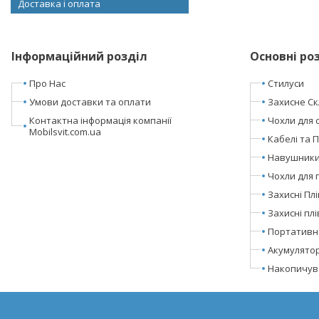
Доставка і оплата
Інформаційний розділ
Основні ро
Про Нас
Стилуси
Умови доставки та оплати
Захисне Ск
Контактна інформація компанії
Чохли для 
Mobilsvit.com.ua
Кабелі та 
Навушники 
Чохли для 
Захисні Пл
Захисні пл
Портативн
Акумулято
Накопичува