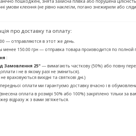
анічно пошкоджені, знята захисна плівка або порушена цілісніст
ні умови клеєння (не рівно наклеїли, погано знежирили або сліди
:00 ― отправляются в этот же день.
ы менее 150.00 грн ― отправка товара производится по полной 
ня
:
ід Замовлення 25"
― вимагають часткову (50%) або повну пере
оплати і не в якому разі не зміниться).
"
не враховуються вихідні та святкові дні.)
опередньої оплати ми гарантуємо доставку вчасно і в обумовлени
внесена оплата в розмірі 50% або 100%) закріплено тільки за ва
ер відразу ж з вами зв'яжеться.