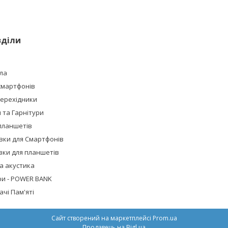
зділи
ла
смартфонів
Перехідники
та Гарнітури
планшетів
івки для Смартфонів
івки для планшетів
а акустика
ри - POWER BANK
чі Пам'яті
Сайт створений на маркетплейсі
Prom.ua
Продавець на Bigl.ua