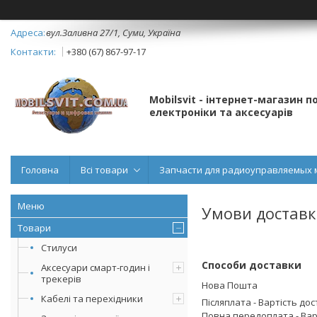
вул.Заливна 27/1, Суми, Україна
+380 (67) 867-97-17
Mobilsvit - інтернет-магазин 
електроніки та аксесуарів
Головна
Всі товари
Запчасти для радиоуправляемых 
Умови доставк
Товари
Стилуси
Способи доставки
Аксесуари смарт-годин і
трекерів
Нова Пошта
Кабелі та перехідники
Післяплата - Вартість дост
Повна передоплата - Варт