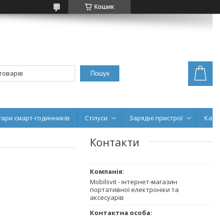
Кошик
Пошук
уари смарт-годинників
Стілуси
Зарядні пристрої
Кабе
Контакти
Mobilsvit - інтернет-магазин
портативної електроніки та
аксесуарів