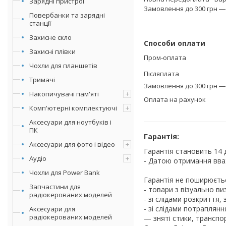
Зарядні пристрої
Замовлення до 300 грн ―
Повербанки та зарядні
станції
Захисне скло
Способи оплати
Захисні плівки
Пром-оплата
Чохли для планшетів
Післяплата
Тримачі
Замовлення до 300 грн ― 
Накопичувачі пам'яті
Оплата на рахунок
Комп'ютерні комплектуючі
Аксесуари для ноутбуків і
ПК
Гарантія:
Аксесуари для фото і відео
Гарантія становить 14 
Аудіо
- Датою отримання вва
Чохли для Power Bank
Гарантія не поширюєтьс
Запчастини для
- товари з візуально 
радіокерованих моделей
- зі слідами розкриття
- зі слідами потраплянн
Аксесуари для
радіокерованих моделей
— зняті стики, транспор