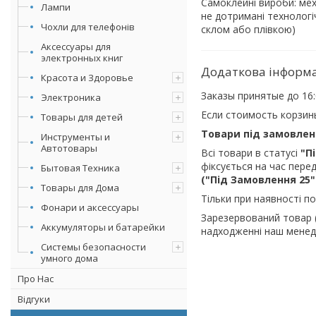
Самоклейні вироби: мех
Лампи
не дотримані технологіч
Чохли для телефонів
склом або плівкою)
Аксессуары для
электронных книг
Красота и Здоровье
Заказы принятые до 16
Электроника
Если стоимость корзин
Товары для детей
Товари під замовлен
Инструменты и
Автотовары
Всі товари в статусі
"П
фіксується на час перед
Бытовая Техника
("Під Замовлення 25
Товары для Дома
Тільки при наявності п
Фонари и аксессуары
Зарезервований товар (
Аккумуляторы и батарейки
надходженні наш менедж
Системы безопасности
умного дома
Про Нас
Відгуки