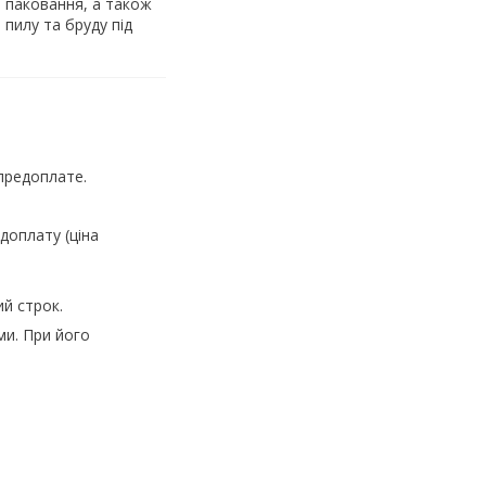
ь паковання, а також
 пилу та бруду під
предоплате.
доплату (ціна
й строк.
ми. При його