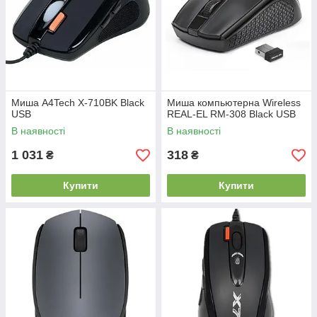
Миша A4Tech X-710BK Black
Миша компьютерна Wireless
USB
REAL-EL RM-308 Black USB
В наявності
В наявності
1 031
318
₴
₴
Купити
Купити