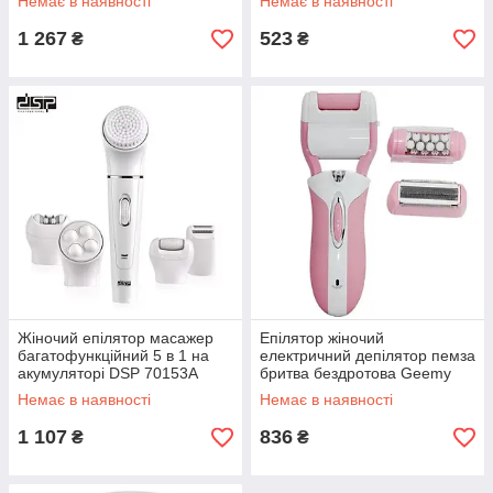
Немає в наявності
Немає в наявності
1 267
523
₴
₴
Жіночий епілятор масажер
Епілятор жіночий
багатофункційний 5 в 1 на
електричний депілятор пемза
акумуляторі DSP 70153A
бритва бездротова Geemy
Білий
GM-3052 Pro LED 3 в 1
Немає в наявності
Немає в наявності
Рожевий
1 107
836
₴
₴