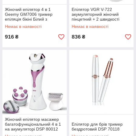
Жіночий епілятор 4 в 1
Епілятор VGR V-722
Geemy GM7006 тример
акумуляторний жіночий
епіляція бікіні Білий з
пінцетний + 2 швидкості
бірюзовим
роботи Блакитний
Немає в наявності
Немає в наявності
916
836
₴
₴
Жіночий епілятор масажер
багатофункціональний 4 в 1
Епілятор для брів тример
на акумуляторі DSP 80012
бездротовий DSP 70118